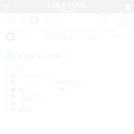
リスト
募集作成
#初心者/若葉歓迎
#絶挑戦
#立ち上げメ
アピールタグ
0件の募集が見つかりました！
指定なし
Cerberus (Chaos)
フリーカンパニー
LS & CWLS
PvPチーム
平日
週末
＃モブハント
使用言語