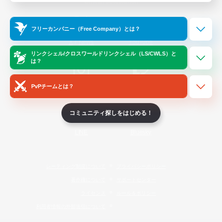
Official Information
フリーカンパニー（Free Company）とは？
/
X
News
YouTube
リンクシェル/クロスワールドリンクシェル（LS/CWLS）と
は？
PvPチームとは？
Instagram
Twitch
コミュニティ探しをはじめる！
LINE
Bluesky
レーティング制度について
プライバシーポリシー
著作権について
サポートセンター
ライセンス
ルール＆ポリシー
利用者情報の外部送信について