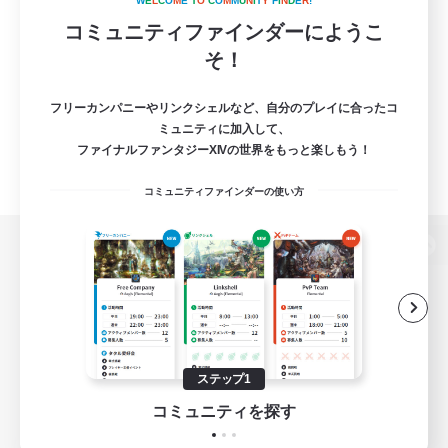
W
E
L
C
O
M
E
T
O
C
O
M
M
U
N
I
T
Y
F
I
N
D
E
R
!
コミュニティファインダーにようこ
そ！
フリーカンパニーやリンクシェルなど、自分のプレイに合ったコ
ミュニティに加入して、
ファイナルファンタジーXIVの世界をもっと楽しもう！
コミュニティファインダーの使い方
パソコン版へ
関連商品
e-STOREで購入
ステップ1
ゲームダウンロード
コミュニティを探す