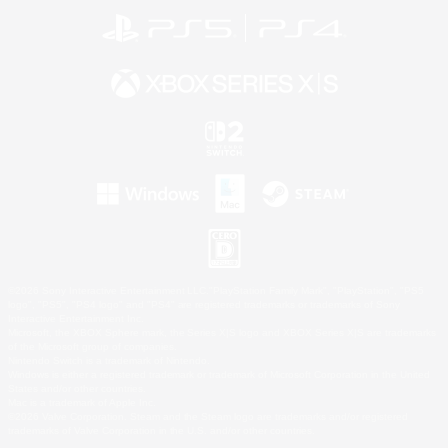
©2026 Sony Interactive Entertainment LLC."PlayStation Family Mark", "PlayStation", "PS5
logo", "PS5", "PS4 logo" and "PS4" are registered trademarks or trademarks of Sony
Interactive Entertainment Inc.
Microsoft, the XBOX Sphere mark, the Series X|S logo and XBOX Series X|S are trademarks
of the Microsoft group of companies.
Nintendo Switch is a trademark of Nintendo.
Windows is either a registered trademark or trademark of Microsoft Corporation in the United
States and/or other countries.
Mac is a trademark of Apple Inc.
©2026 Valve Corporation. Steam and the Steam logo are trademarks and/or registered
trademarks of Valve Corporation in the U.S. and/or other countries.