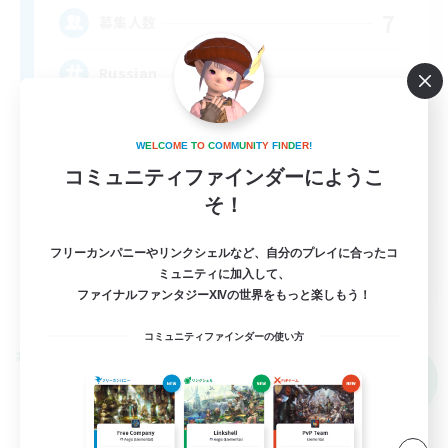
7
募集人数
Russian
W
E
L
C
O
M
E
T
O
C
O
M
M
U
N
I
T
Y
F
I
N
D
E
R
!
コミュニティファインダーにようこ
そ！
フリーカンパニーやリンクシェルなど、自分のプレイに合ったコ
EN
ミュニティに加入して、
ファイナルファンタジーXIVの世界をもっと楽しもう！
詳細を見る
募集期間: 2026/09/05 まで
コミュニティファインダーの使い方
クロスワールドリンクシェル
NEW