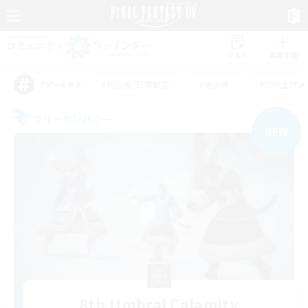
リスト
募集作成
#初心者/若葉歓迎
#絶挑戦
#立ち上げメ
アピールタグ
フリーカンパニー
NEW
8th Umbral Calamity