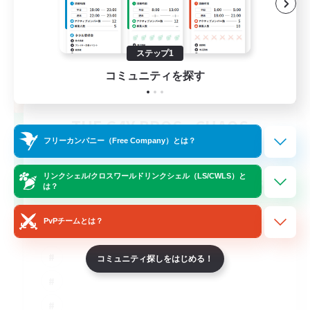
ステップ1
コミュニティを探す
THE G4Y BROS - CHAOS
追加メンバー募集
フリーカンパニー（Free Company）とは？
Chaos
リンクシェル/クロスワールドリンクシェル（LS/CWLS）と
60
募集人数
は？
PvPチームとは？
コミュニティ探しをはじめる！