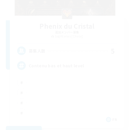
Phenix du Cristal
追加メンバー募集
Sagittarius [Chaos]
5
募集人数
Contenu bas et haut level
FR