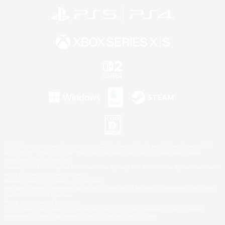
©2026 Sony Interactive Entertainment LLC."PlayStation Family Mark", "PlayStation", "PS5
logo", "PS5", "PS4 logo" and "PS4" are registered trademarks or trademarks of Sony
Interactive Entertainment Inc.
Microsoft, the XBOX Sphere mark, the Series X|S logo and XBOX Series X|S are trademarks
of the Microsoft group of companies.
Nintendo Switch is a trademark of Nintendo.
Windows is either a registered trademark or trademark of Microsoft Corporation in the United
States and/or other countries.
Mac is a trademark of Apple Inc.
©2026 Valve Corporation. Steam and the Steam logo are trademarks and/or registered
trademarks of Valve Corporation in the U.S. and/or other countries.