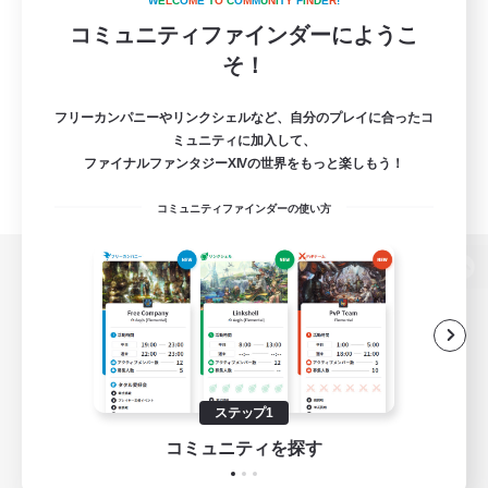
W
E
L
C
O
M
E
T
O
C
O
M
M
U
N
I
T
Y
F
I
N
D
E
R
!
コミュニティファインダーにようこ
そ！
フリーカンパニーやリンクシェルなど、自分のプレイに合ったコ
ミュニティに加入して、
ファイナルファンタジーXIVの世界をもっと楽しもう！
コミュニティファインダーの使い方
パソコン版へ
関連商品
e-STOREで購入
ステップ1
ゲームダウンロード
コミュニティを探す