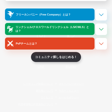
Official Information
フリーカンパニー（Free Company）とは？
/
X
News
YouTube
リンクシェル/クロスワールドリンクシェル（LS/CWLS）と
は？
PvPチームとは？
Instagram
Twitch
コミュニティ探しをはじめる！
LINE
Bluesky
レーティング制度について
プライバシーポリシー
著作権について
サポートセンター
ライセンス
ルール＆ポリシー
利用者情報の外部送信について