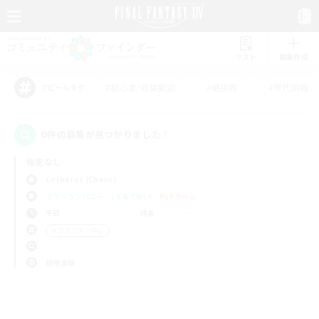
リスト
募集作成
#初心者/若葉歓迎
#絶挑戦
#零式挑戦
アピールタグ
0件の募集が見つかりました！
指定なし
Cerberus (Chaos)
フリーカンパニー
LS & CWLS
PvPチーム
平日
週末
＃クラフター中心
使用言語