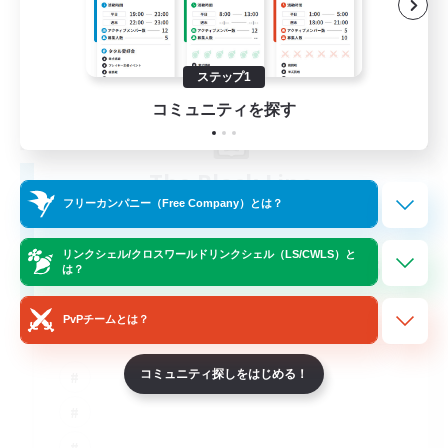
ステップ1
コミュニティを探す
The Black Line
追加メンバー募集
フリーカンパニー（Free Company）とは？
Cerberus [Chaos]
リンクシェル/クロスワールドリンクシェル（LS/CWLS）と
50
募集人数
は？
Casual Community!
PvPチームとは？
コミュニティ探しをはじめる！