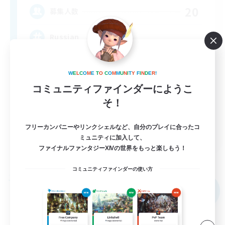
20
募集人数
Russian
W
E
L
C
O
M
E
T
O
C
O
M
M
U
N
I
T
Y
F
I
N
D
E
R
!
コミュニティファインダーにようこ
そ！
フリーカンパニーやリンクシェルなど、自分のプレイに合ったコ
EN
ミュニティに加入して、
ファイナルファンタジーXIVの世界をもっと楽しもう！
詳細を見る
募集期間: 2026/09/04 まで
コミュニティファインダーの使い方
フリーカンパニー
NEW