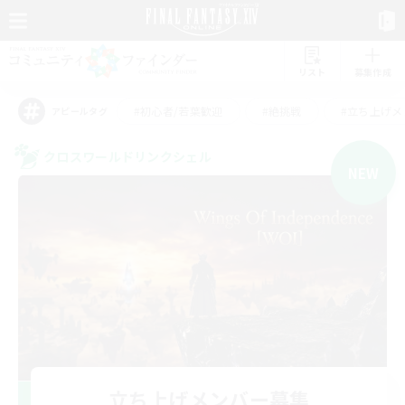
リスト
募集作成
#初心者/若葉歓迎
#絶挑戦
#立ち上げメ
アピールタグ
クロスワールドリンクシェル
NEW
立ち上げメンバー募集