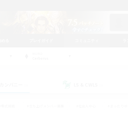
始める
プレイガイド
コミュニティ
ラ
WORLD
Cerberus
カンパニー
LS & CWLS
(0)
(0)
#零式挑戦
#立ち上げメンバー募集
#社会人中心
#まったり
#体験歓迎
#クラフター中心
#ギャザラー中心
#ロー
ング
#演奏
#ミラプリ（ミラージュプリズム）
#クリア目指