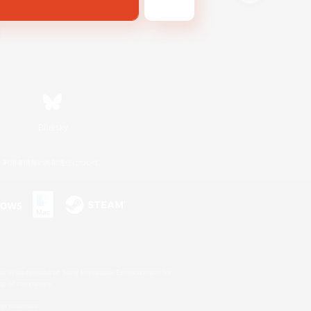
Bluesky
利用者情報の外部送信について
s or trademarks of Sony Interactive Entertainment Inc.
up of companies.
er countries.