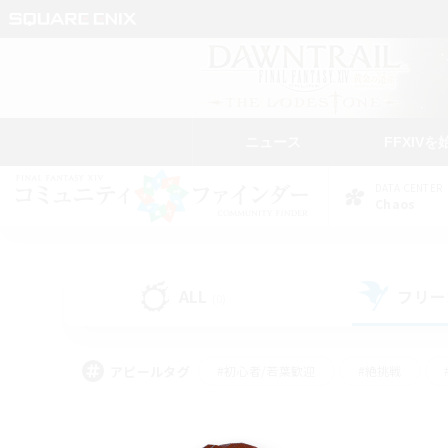
ニュース
FFXIVを
DATA CENTER
Chaos
ALL
フリー
(0)
アピールタグ
#初心者/若葉歓迎
#絶挑戦
#モブハント
#学生中心
#なんでも楽しむ
#スクリーンショット撮影
#ハウジ