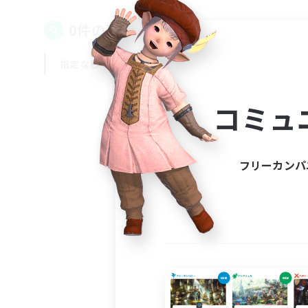
0件の募集が見つかりました！
指定なし
平日
週末
コミュ
フリーカンパ
募