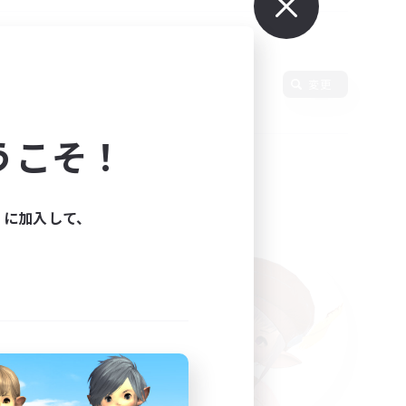
変更
うこそ！
ィに加入して、
た。