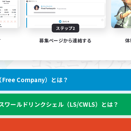
ステップ2
す
募集ページから連絡する
体
ree Company）とは？
スワールドリンクシェル（LS/CWLS）とは？
スマートフォン版へ