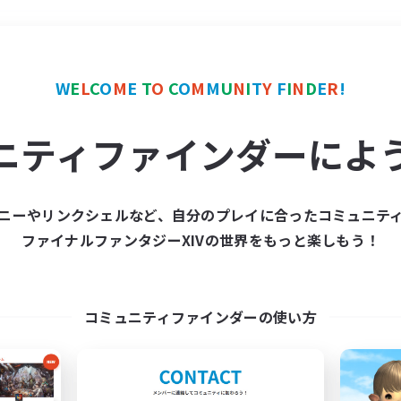
＃学生中心
使用言語
W
E
L
C
O
M
E
T
O
C
O
M
M
U
N
I
T
Y
F
I
N
D
E
R
!
ニティファインダーによ
ニーやリンクシェルなど、自分のプレイに合ったコミュニテ
ファイナルファンタジーXIVの世界をもっと楽しもう！
募集数 0件
集が見つかりませんでし
コミュニティファインダーの使い方
条件を変えて検索してみるでっす！