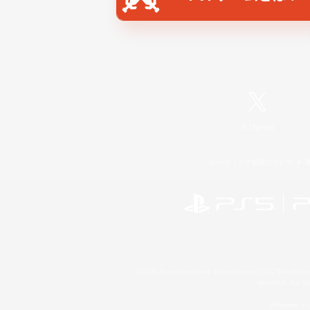
X
/
News
レーティング制度について
©2026 Sony Interactive Entertainment LLC."PlayStation
Microsoft, the 
Windows is e