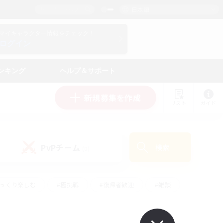
日本語
マイキャラクター情報をチェック！
ログイン
ンキング
ヘルプ＆サポート
新規募集を作成
リスト
ガイド
PvPチーム
検索
(0)
ゆっくり楽しむ
#極挑戦
#復帰者歓迎
#雑談
ルプレイ
#トレジャーハント
#レベリング
して頑張る
#プレイヤー主催イベント