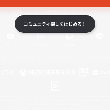
関連商品
e-STOREで購入
ゲームダウンロード
コミュニティ探しをはじめる！
Official Information
YouTube
Instagram
Twitch
LINE
著作権について
プライバシーポリシー
サポートセンター
ライセンス
ルール＆ポリシー
 Family Mark", "PlayStation", "PS5 logo", "PS5", "PS4 logo" and "PS4" are registered trademark
XBOX Sphere mark, the Series X|S logo and XBOX Series X|S are trademarks of the Microsoft gro
Nintendo Switch is a trademark of Nintendo.
ither a registered trademark or trademark of Microsoft Corporation in the United States and/or oth