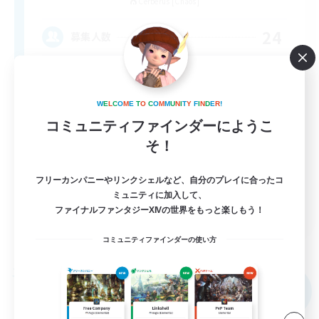
Cerberus [Chaos]
24
募集人数
À ton rythme
W
E
L
C
O
M
E
T
O
C
O
M
M
U
N
I
T
Y
F
I
N
D
E
R
!
コミュニティファインダーにようこ
そ！
フリーカンパニーやリンクシェルなど、自分のプレイに合ったコ
ミュニティに加入して、
FR
ファイナルファンタジーXIVの世界をもっと楽しもう！
詳細を見る
コミュニティファインダーの使い方
募集期間: 2026/09/02 まで
フリーカンパニー
NEW