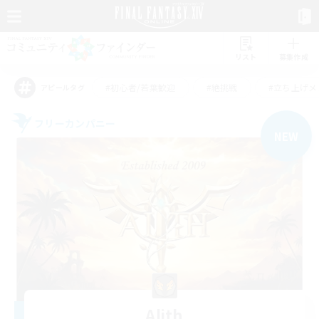
リスト
募集作成
#初心者/若葉歓迎
#絶挑戦
#立ち上げメ
アピールタグ
フリーカンパニー
NEW
Alith