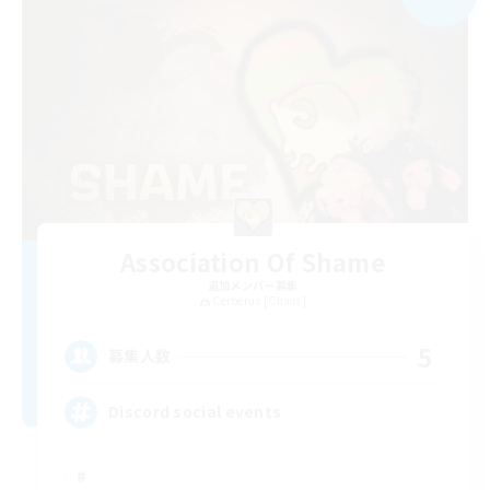
Association Of Shame
追加メンバー募集
Cerberus [Chaos]
5
募集人数
Discord social events