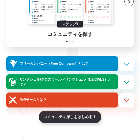
ステップ1
コミュニティを探す
X_AVALANCHE_X
フリーカンパニー（Free Company）とは？
追加メンバー募集
Cerberus [Chaos]
リンクシェル/クロスワールドリンクシェル（LS/CWLS）と
は？
500
募集人数
PvPチームとは？
bonne ambiance bienvenus
コミュニティ探しをはじめる！