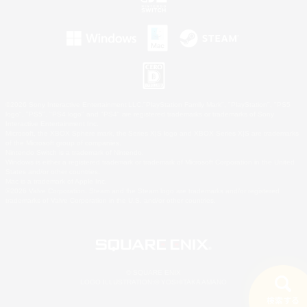
©2026 Sony Interactive Entertainment LLC."PlayStation Family Mark", "PlayStation", "PS5
logo", "PS5", "PS4 logo" and "PS4" are registered trademarks or trademarks of Sony
Interactive Entertainment Inc.
Microsoft, the XBOX Sphere mark, the Series X|S logo and XBOX Series X|S are trademarks
of the Microsoft group of companies.
Nintendo Switch is a trademark of Nintendo.
Windows is either a registered trademark or trademark of Microsoft Corporation in the United
States and/or other countries.
Mac is a trademark of Apple Inc.
©2026 Valve Corporation. Steam and the Steam logo are trademarks and/or registered
trademarks of Valve Corporation in the U.S. and/or other countries.
© SQUARE ENIX
LOGO ILLUSTRATION:© YOSHITAKA AMANO
検索する