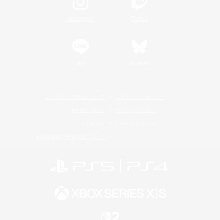
Instagram
Twitch
LINE
Bluesky
レーティング制度について
プライバシーポリシー
著作権について
サポートセンター
ライセンス
ルール＆ポリシー
利用者情報の外部送信について