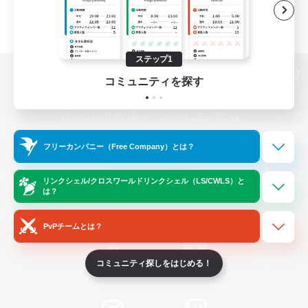
ステップ1
コミュニティを探す
パソコン版へ
フリーカンパニー（Free Company）とは？
関連商品
e-STOREで購入
ゲームダウンロード
リンクシェル/クロスワールドリンクシェル（LS/CWLS）と
は？
Official Information
PvPチームとは？
コミュニティ探しをはじめる！
/
X
News
YouTube