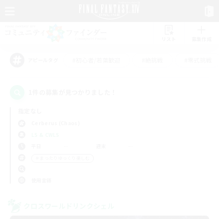
リスト
募集作成
#初心者/若葉歓迎
#絶挑戦
#零式挑戦
アピールタグ
1件の募集が見つかりました！
指定なし
Cerberus (Chaos)
LS & CWLS
平日
週末
＃まったりゆっくり楽しむ
使用言語
クロスワールドリンクシェル