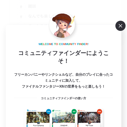
雑談
なんでも楽しむ
まったりゆっくり楽しむ
JA
詳細を見る
W
E
L
C
O
M
E
T
O
C
O
M
M
U
N
I
T
Y
F
I
N
D
E
R
!
募集期間: 2026/08/16 まで
コミュニティファインダーにようこ
そ！
フリーカンパニーやリンクシェルなど、自分のプレイに合ったコ
ミュニティに加入して、
ファイナルファンタジーXIVの世界をもっと楽しもう！
コミュニティファインダーの使い方