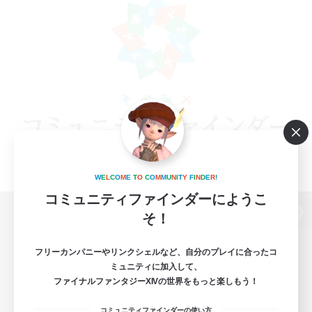
W
E
L
C
O
M
E
T
O
C
O
M
M
U
N
I
T
Y
F
I
N
D
E
R
!
コミュニティファインダーにようこ
そ！
パソコン版へ
フリーカンパニーやリンクシェルなど、自分のプレイに合ったコ
ミュニティに加入して、
ファイナルファンタジーXIVの世界をもっと楽しもう！
関連商品
e-STOREで購入
コミュニティファインダーの使い方