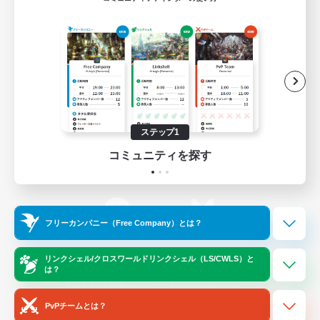
ゲームダウンロード
Official Information
/
X
News
YouTube
ステップ1
コミュニティを探す
Instagram
Twitch
フリーカンパニー（Free Company）とは？
LINE
Bluesky
リンクシェル/クロスワールドリンクシェル（LS/CWLS）と
は？
レーティング制度について
プライバシーポリシー
著作権について
サポートセンター
PvPチームとは？