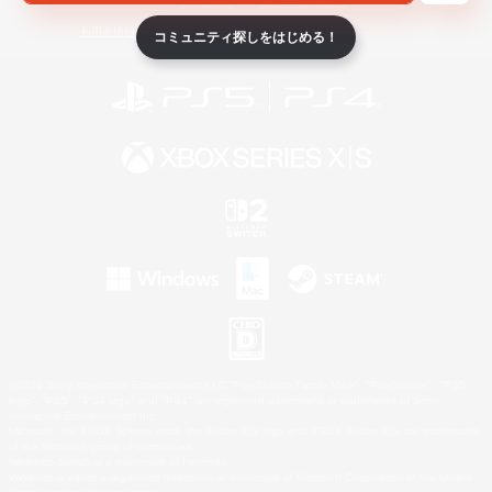
ライセンス
ルール＆ポリシー
利用者情報の外部送信について
コミュニティ探しをはじめる！
©2026 Sony Interactive Entertainment LLC."PlayStation Family Mark", "PlayStation", "PS5
logo", "PS5", "PS4 logo" and "PS4" are registered trademarks or trademarks of Sony
Interactive Entertainment Inc.
Microsoft, the XBOX Sphere mark, the Series X|S logo and XBOX Series X|S are trademarks
of the Microsoft group of companies.
Nintendo Switch is a trademark of Nintendo.
Windows is either a registered trademark or trademark of Microsoft Corporation in the United