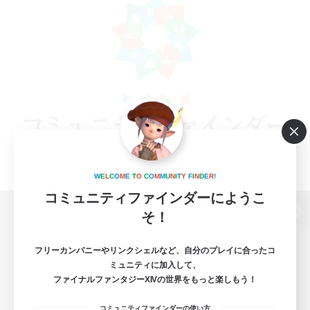
W
E
L
C
O
M
E
T
O
C
O
M
M
U
N
I
T
Y
F
I
N
D
E
R
!
コミュニティファインダーにようこ
そ！
パソコン版へ
フリーカンパニーやリンクシェルなど、自分のプレイに合ったコ
ミュニティに加入して、
ファイナルファンタジーXIVの世界をもっと楽しもう！
関連商品
e-STOREで購入
コミュニティファインダーの使い方