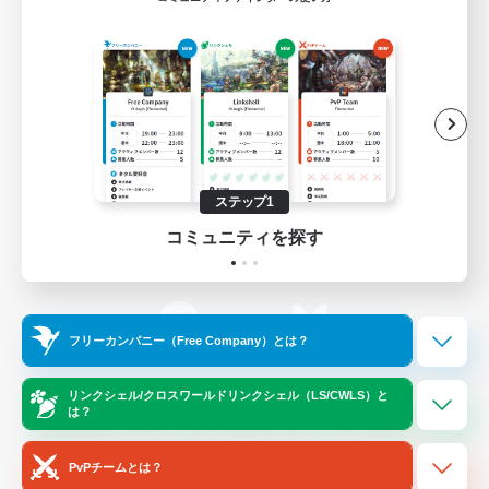
ゲームダウンロード
Official Information
/
X
News
YouTube
ステップ1
コミュニティを探す
Instagram
Twitch
フリーカンパニー（Free Company）とは？
LINE
Bluesky
リンクシェル/クロスワールドリンクシェル（LS/CWLS）と
は？
レーティング制度について
プライバシーポリシー
著作権について
サポートセンター
PvPチームとは？