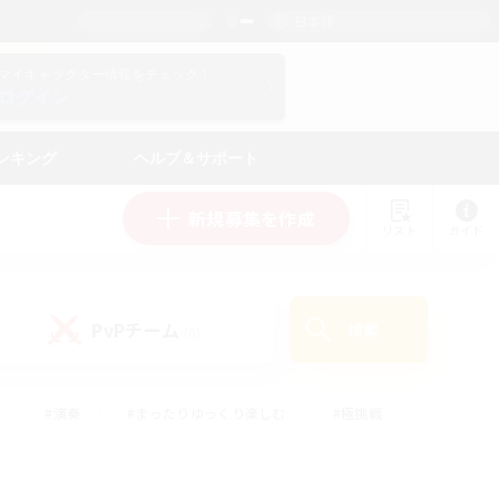
日本語
マイキャラクター情報をチェック！
ログイン
ンキング
ヘルプ＆サポート
新規募集を作成
リスト
ガイド
PvPチーム
検索
(0)
#演奏
#まったりゆっくり楽しむ
#極挑戦
#ハウジング
#レベリング
#クラフター中心
ズム）
#プレイヤー主催イベント