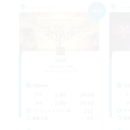
フリーカンパニー
フリー
NEW
Alith
追加メンバー募集
Cerberus [Chaos]
活動時間
活
1:00
24:00
平日
平
1:00
24:00
週末
週
251
アクティブメンバー数
ア
53
募集人数
募