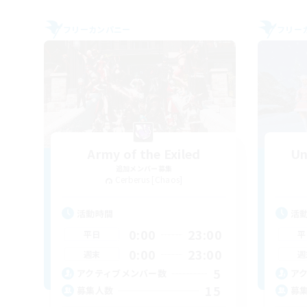
フリーカンパニー
フリー
Army of the Exiled
Un
追加メンバー募集
Cerberus [Chaos]
活動時間
活
0:00
23:00
平日
平
0:00
23:00
週末
週
5
アクティブメンバー数
ア
15
募集人数
募