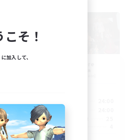
フリーカンパニー
NEW
うこそ！
ィに加入して、
_X
Nevermore
追加メンバー募集
Cerberus [Chaos]
活動時間
3:00
18:00
24:00
平日
23:00
11:00
24:00
週末
2
25
アクティブメンバー数
500
4
募集人数