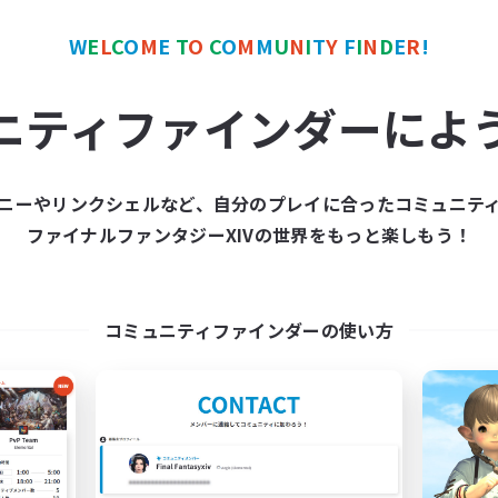
カンパニー
フリーカンパニー
NEW
W
E
L
C
O
M
E
T
O
C
O
M
M
U
N
I
T
Y
F
I
N
D
E
R
!
ニティファインダーによ
ニーやリンクシェルなど、自分のプレイに合ったコミュニテ
RedKing
X_AVALANCHE
ファイナルファンタジーXIVの世界をもっと楽しもう！
追加メンバー募集
追加メンバー募集
Cerberus [Chaos]
Cerberus [Chaos]
動時間
活動時間
コミュニティファインダーの使い方
17:00
24:00
7:00
日
平日
1:00
24:00
0:00
末
週末
8
クティブメンバー数
アクティブメンバー数
24
集人数
募集人数