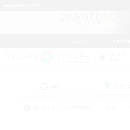
ニュース
FFXIVを
DATA CENTER
Chaos
ALL
フリー
(41)
アピールタグ
#初心者/若葉歓迎
#絶挑戦
#雑談
#なんでも楽しむ
#学生中心
#
#スクリーンショット撮影
#ト