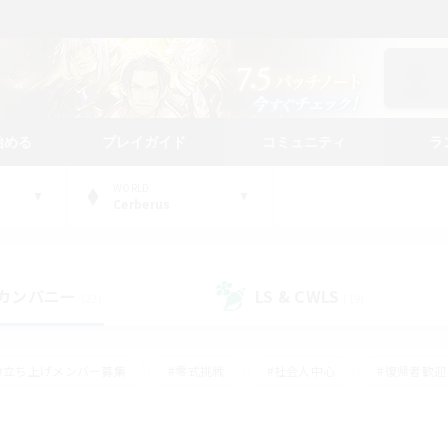
始める
プレイガイド
コミュニティ
ラ
WORLD
Cerberus
カンパニー
LS & CWLS
(22)
(19)
#立ち上げメンバー募集
#零式挑戦
#社会人中心
#復帰者歓迎
ギャザラー中心
#モブハント
#ロールプレイ
#体験歓迎
レジャーハント
#クリア目指して頑張る
#ミラプリ（ミラージュプリ