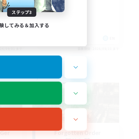
nvenus
Russian
ステップ3
験してみる＆加入する
FR
EN
26/09/01 まで
募集期間: 2026/08/31 まで
フリーカンパニー
 Ger
Forgotten Order