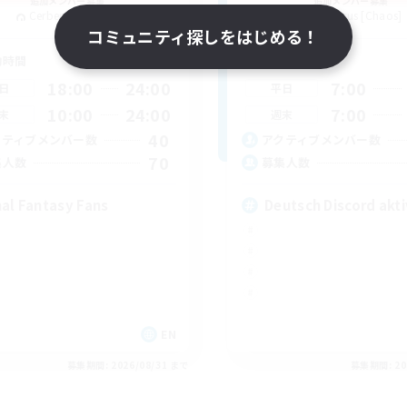
追加メンバー募集
追加メンバー募集
Cerberus [Chaos]
Cerberus [Chaos]
コミュニティ探しをはじめる！
動時間
活動時間
18:00
24:00
7:00
日
平日
10:00
24:00
7:00
末
週末
40
クティブメンバー数
アクティブメンバー数
70
集人数
募集人数
nal Fantasy Fans
Deutsch Discord akti
EN
募集期間: 2026/08/31 まで
募集期間: 20