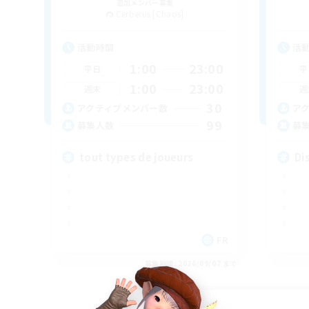
追加メンバー募集
Cerberus [Chaos]
活動時間
活
1:00
23:00
平日
平
1:00
23:00
週末
週
30
アクティブメンバー数
ア
99
募集人数
募
tout types de joueurs
Di
FR
募集期間: 2026/09/07 まで