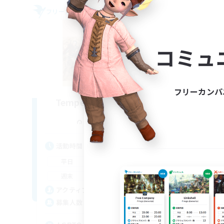
フリーカンパニー
フリー
NEW
コミュ
フリーカンパ
Tempered Rationality
追加メンバー募集
Cerberus [Chaos]
活動時間
活
6:00
23:00
平日
平
6:00
23:00
週末
週
18
アクティブメンバー数
ア
70
募集人数
募