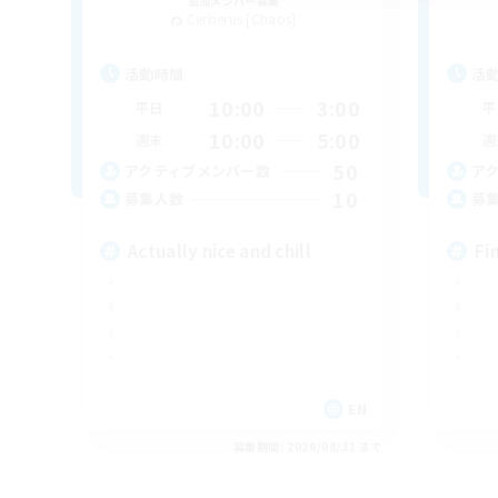
追加メンバー募集
Cerberus [Chaos]
活動時間
活
10:00
3:00
平日
平
10:00
5:00
週末
週
50
アクティブメンバー数
ア
10
募集人数
募
Actually nice and chill
Fi
EN
募集期間: 2026/08/31 まで