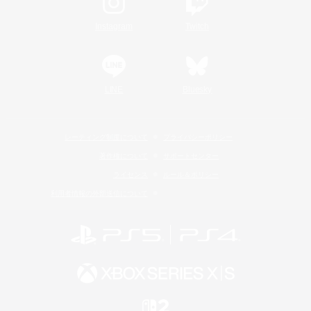
Instagram
Twitch
LINE
Bluesky
レーティング制度について
プライバシーポリシー
著作権について
サポートセンター
ライセンス
ルール＆ポリシー
利用者情報の外部送信について