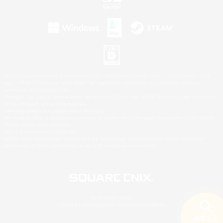
©2026 Sony Interactive Entertainment LLC."PlayStation Family Mark", "PlayStation", "PS5
logo", "PS5", "PS4 logo" and "PS4" are registered trademarks or trademarks of Sony
Interactive Entertainment Inc.
Microsoft, the XBOX Sphere mark, the Series X|S logo and XBOX Series X|S are trademarks
of the Microsoft group of companies.
Nintendo Switch is a trademark of Nintendo.
Windows is either a registered trademark or trademark of Microsoft Corporation in the United
States and/or other countries.
Mac is a trademark of Apple Inc.
©2026 Valve Corporation. Steam and the Steam logo are trademarks and/or registered
trademarks of Valve Corporation in the U.S. and/or other countries.
© SQUARE ENIX
LOGO ILLUSTRATION:© YOSHITAKA AMANO
検索する