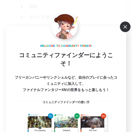
雑談
なんでも楽しむ
まったりゆっくり楽しむ
JA
詳細を見る
W
E
L
C
O
M
E
T
O
C
O
M
M
U
N
I
T
Y
F
I
N
D
E
R
!
募集期間: 2026/09/07 まで
コミュニティファインダーにようこ
そ！
フリーカンパニーやリンクシェルなど、自分のプレイに合ったコ
ミュニティに加入して、
ファイナルファンタジーXIVの世界をもっと楽しもう！
コミュニティファインダーの使い方