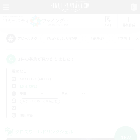
リスト
募集作成
#初心者/若葉歓迎
#絶挑戦
#立ち上げメ
アピールタグ
1件の募集が見つかりました！
指定なし
Cerberus (Chaos)
LS & CWLS
平日
週末
＃まったりゆっくり楽しむ
使用言語
クロスワールドリンクシェル
NEW