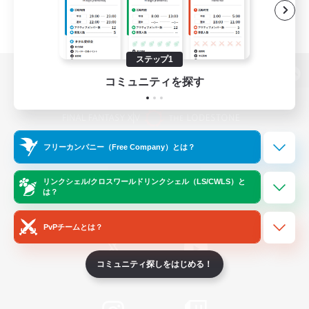
ステップ1
コミュニティを探す
パソコン版へ
フリーカンパニー（Free Company）とは？
関連商品
e-STOREで購入
ゲームダウンロード
リンクシェル/クロスワールドリンクシェル（LS/CWLS）と
は？
Official Information
PvPチームとは？
コミュニティ探しをはじめる！
/
X
News
YouTube