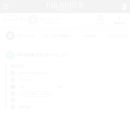
リスト
募集作成
#初心者/若葉歓迎
#絶挑戦
#立ち上げメ
アピールタグ
0件の募集が見つかりました！
指定なし
Cerberus (Chaos)
PvPチーム
平日
週末
＃クリア目指して頑張る
使用言語