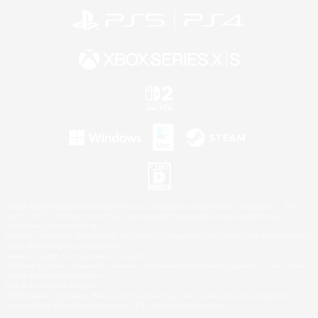
©2026 Sony Interactive Entertainment LLC."PlayStation Family Mark", "PlayStation", "PS5
logo", "PS5", "PS4 logo" and "PS4" are registered trademarks or trademarks of Sony
Interactive Entertainment Inc.
Microsoft, the XBOX Sphere mark, the Series X|S logo and XBOX Series X|S are trademarks
of the Microsoft group of companies.
Nintendo Switch is a trademark of Nintendo.
Windows is either a registered trademark or trademark of Microsoft Corporation in the United
States and/or other countries.
Mac is a trademark of Apple Inc.
©2026 Valve Corporation. Steam and the Steam logo are trademarks and/or registered
trademarks of Valve Corporation in the U.S. and/or other countries.