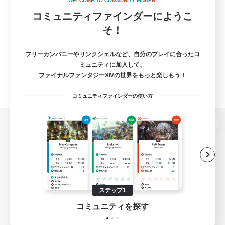
W
E
L
C
O
M
E
T
O
C
O
M
M
U
N
I
T
Y
F
I
N
D
E
R
!
コミュニティファインダーにようこ
そ！
フリーカンパニーやリンクシェルなど、自分のプレイに合ったコ
ミュニティに加入して、
ファイナルファンタジーXIVの世界をもっと楽しもう！
コミュニティファインダーの使い方
パソコン版へ
関連商品
e-STOREで購入
ステップ1
ゲームダウンロード
コミュニティを探す