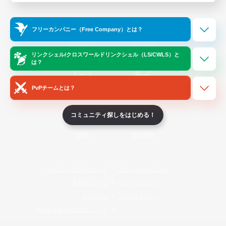
Official Information
フリーカンパニー（Free Company）とは？
/
X
News
YouTube
リンクシェル/クロスワールドリンクシェル（LS/CWLS）と
は？
PvPチームとは？
Instagram
Twitch
コミュニティ探しをはじめる！
LINE
Bluesky
レーティング制度について
プライバシーポリシー
著作権について
サポートセンター
ライセンス
ルール＆ポリシー
利用者情報の外部送信について