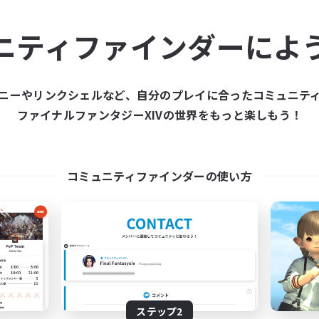
ュニティメンバーを集め
ニティファインダーによ
ティファインダーは、一緒に冒険する仲間を募集することが
た仲間を集めて、ファイナルファンタジーXIVの世界をもっ
ニーやリンクシェルなど、自分のプレイに合ったコミュニテ
ファイナルファンタジーXIVの世界をもっと楽しもう！
新規募集を作成する
コミュニティファインダーの使い方
ステップ2