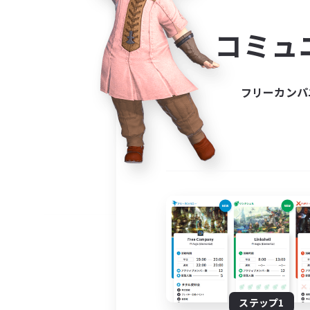
コミ
コミュ
コミュニ
自分に合っ
フリーカンパ
ステップ1