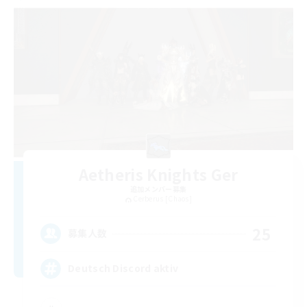
Aetheris Knights Ger
追加メンバー募集
Cerberus [Chaos]
25
募集人数
Deutsch Discord aktiv