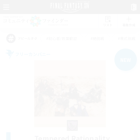
リスト
募集作成
#初心者/若葉歓迎
#絶挑戦
#零式挑戦
アピールタグ
フリーカンパニー
NEW
Tempered Rationality