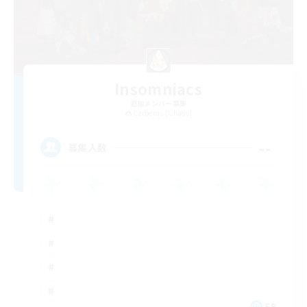
Insomniacs
追加メンバー募集
Cerberus [Chaos]
--
募集人数
FR