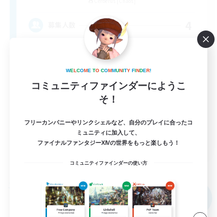
Cerberus [Chaos]
4
募集人数
Russian
W
E
L
C
O
M
E
T
O
C
O
M
M
U
N
I
T
Y
F
I
N
D
E
R
!
コミュニティファインダーにようこ
そ！
フリーカンパニーやリンクシェルなど、自分のプレイに合ったコ
ミュニティに加入して、
EN
ファイナルファンタジーXIVの世界をもっと楽しもう！
詳細を見る
コミュニティファインダーの使い方
募集期間: 2026/08/31 まで
フリーカンパニー
NEW