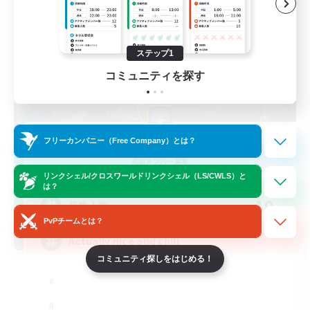
ステップ1
コミュニティを探す
Kupo Corp
フリーカンパニー（Free Company）とは？
追加メンバー募集
Cerberus [Chaos]
リンクシェル/クロスワールドリンクシェル（LS/CWLS）と
は？
10
募集人数
PvPチームとは？
Actually nice and chill
コミュニティ探しをはじめる！