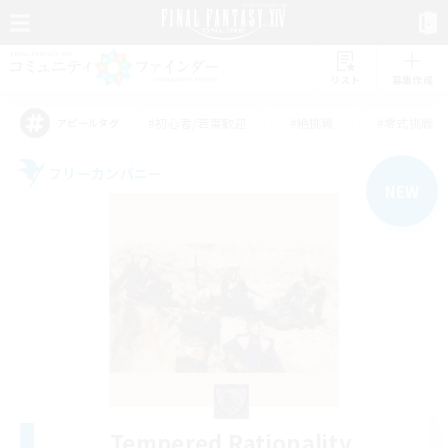
リスト
募集作成
#初心者/若葉歓迎
#絶挑戦
#零式挑戦
アピールタグ
フリーカンパニー
NEW
Tempered Rationality