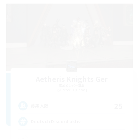
Aetheris Knights Ger
追加メンバー募集
Cerberus [Chaos]
25
募集人数
Deutsch Discord aktiv