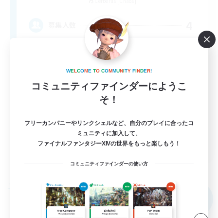
Cerberus [Chaos]
4
募集人数
Russian
W
E
L
C
O
M
E
T
O
C
O
M
M
U
N
I
T
Y
F
I
N
D
E
R
!
コミュニティファインダーにようこ
そ！
フリーカンパニーやリンクシェルなど、自分のプレイに合ったコ
ミュニティに加入して、
EN
ファイナルファンタジーXIVの世界をもっと楽しもう！
詳細を見る
コミュニティファインダーの使い方
募集期間: 2026/08/31 まで
フリーカンパニー
NEW