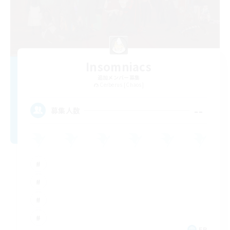
Insomniacs
追加メンバー募集
Cerberus [Chaos]
--
募集人数
FR