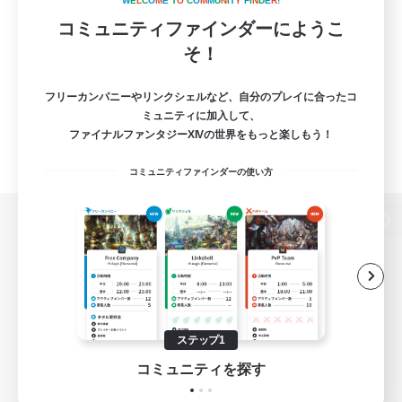
W
E
L
C
O
M
E
T
O
C
O
M
M
U
N
I
T
Y
F
I
N
D
E
R
!
コミュニティファインダーにようこ
そ！
フリーカンパニーやリンクシェルなど、自分のプレイに合ったコ
ミュニティに加入して、
ファイナルファンタジーXIVの世界をもっと楽しもう！
コミュニティファインダーの使い方
パソコン版へ
関連商品
e-STOREで購入
ステップ1
ゲームダウンロード
コミュニティを探す