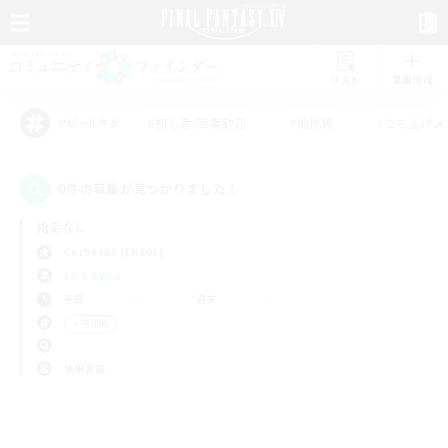
リスト
募集作成
#初心者/若葉歓迎
#絶挑戦
#立ち上げメ
アピールタグ
0件の募集が見つかりました！
指定なし
Cerberus (Chaos)
LS & CWLS
平日
週末
＃極挑戦
使用言語