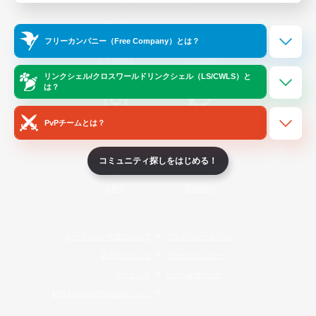
Official Information
フリーカンパニー（Free Company）とは？
/
X
News
YouTube
リンクシェル/クロスワールドリンクシェル（LS/CWLS）と
は？
PvPチームとは？
Instagram
Twitch
コミュニティ探しをはじめる！
LINE
Bluesky
レーティング制度について
プライバシーポリシー
著作権について
サポートセンター
ライセンス
ルール＆ポリシー
利用者情報の外部送信について