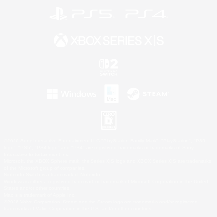
©2026 Sony Interactive Entertainment LLC."PlayStation Family Mark", "PlayStation", "PS5
logo", "PS5", "PS4 logo" and "PS4" are registered trademarks or trademarks of Sony
Interactive Entertainment Inc.
Microsoft, the XBOX Sphere mark, the Series X|S logo and XBOX Series X|S are trademarks
of the Microsoft group of companies.
Nintendo Switch is a trademark of Nintendo.
Windows is either a registered trademark or trademark of Microsoft Corporation in the United
States and/or other countries.
Mac is a trademark of Apple Inc.
©2026 Valve Corporation. Steam and the Steam logo are trademarks and/or registered
trademarks of Valve Corporation in the U.S. and/or other countries.