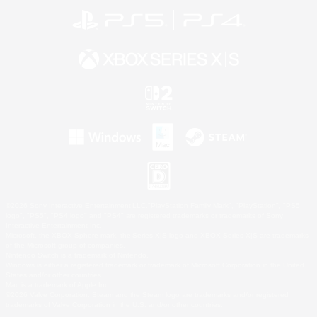
©2026 Sony Interactive Entertainment LLC."PlayStation Family Mark", "PlayStation", "PS5
logo", "PS5", "PS4 logo" and "PS4" are registered trademarks or trademarks of Sony
Interactive Entertainment Inc.
Microsoft, the XBOX Sphere mark, the Series X|S logo and XBOX Series X|S are trademarks
of the Microsoft group of companies.
Nintendo Switch is a trademark of Nintendo.
Windows is either a registered trademark or trademark of Microsoft Corporation in the United
States and/or other countries.
Mac is a trademark of Apple Inc.
©2026 Valve Corporation. Steam and the Steam logo are trademarks and/or registered
trademarks of Valve Corporation in the U.S. and/or other countries.