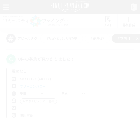
リスト
募集作成
#初心者/若葉歓迎
#絶挑戦
#立ち上げメ
アピールタグ
0件の募集が見つかりました！
指定なし
Cerberus (Chaos)
フリーカンパニー
平日
週末
＃立ち上げメンバー募集
使用言語