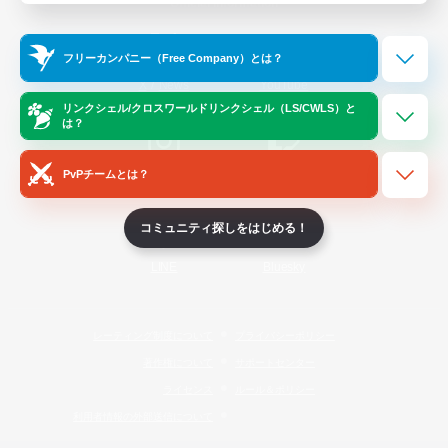
Official Information
フリーカンパニー（Free Company）とは？
/
X
News
YouTube
リンクシェル/クロスワールドリンクシェル（LS/CWLS）と
は？
PvPチームとは？
Instagram
Twitch
コミュニティ探しをはじめる！
LINE
Bluesky
レーティング制度について
プライバシーポリシー
著作権について
サポートセンター
ライセンス
ルール＆ポリシー
利用者情報の外部送信について