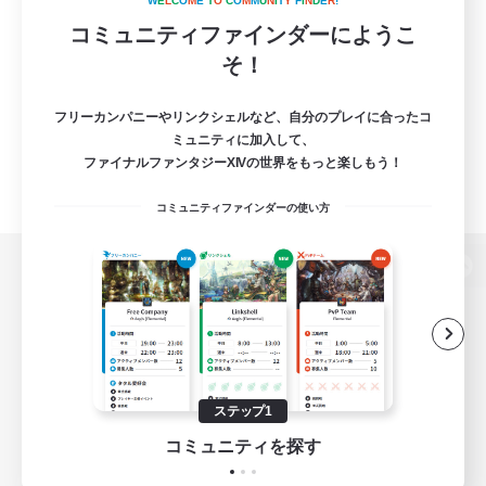
W
E
L
C
O
M
E
T
O
C
O
M
M
U
N
I
T
Y
F
I
N
D
E
R
!
コミュニティファインダーにようこ
そ！
フリーカンパニーやリンクシェルなど、自分のプレイに合ったコ
ミュニティに加入して、
ファイナルファンタジーXIVの世界をもっと楽しもう！
コミュニティファインダーの使い方
パソコン版へ
関連商品
e-STOREで購入
ステップ1
ゲームダウンロード
コミュニティを探す