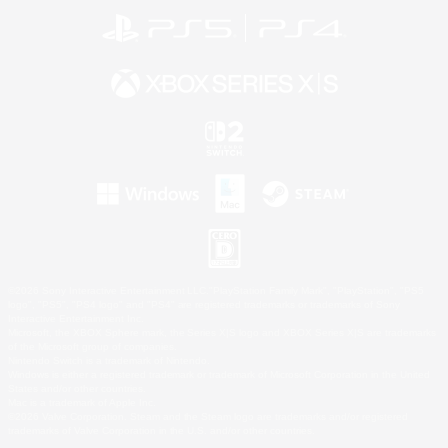
©2026 Sony Interactive Entertainment LLC."PlayStation Family Mark", "PlayStation", "PS5
logo", "PS5", "PS4 logo" and "PS4" are registered trademarks or trademarks of Sony
Interactive Entertainment Inc.
Microsoft, the XBOX Sphere mark, the Series X|S logo and XBOX Series X|S are trademarks
of the Microsoft group of companies.
Nintendo Switch is a trademark of Nintendo.
Windows is either a registered trademark or trademark of Microsoft Corporation in the United
States and/or other countries.
Mac is a trademark of Apple Inc.
©2026 Valve Corporation. Steam and the Steam logo are trademarks and/or registered
trademarks of Valve Corporation in the U.S. and/or other countries.