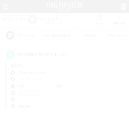
リスト
募集作成
#初心者/若葉歓迎
#絶挑戦
#立ち上げメ
アピールタグ
0件の募集が見つかりました！
指定なし
Cerberus (Chaos)
フリーカンパニー
平日
週末
＃ハウジング
使用言語