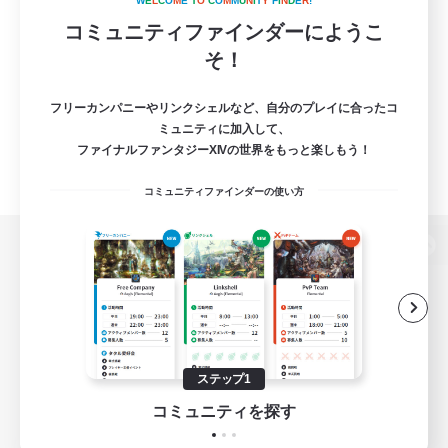
W
E
L
C
O
M
E
T
O
C
O
M
M
U
N
I
T
Y
F
I
N
D
E
R
!
コミュニティファインダーにようこ
そ！
フリーカンパニーやリンクシェルなど、自分のプレイに合ったコ
ミュニティに加入して、
ファイナルファンタジーXIVの世界をもっと楽しもう！
コミュニティファインダーの使い方
パソコン版へ
関連商品
e-STOREで購入
ステップ1
ゲームダウンロード
コミュニティを探す