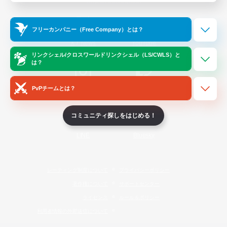
Official Information
フリーカンパニー（Free Company）とは？
/
X
News
YouTube
リンクシェル/クロスワールドリンクシェル（LS/CWLS）と
は？
PvPチームとは？
Instagram
Twitch
コミュニティ探しをはじめる！
LINE
Bluesky
レーティング制度について
プライバシーポリシー
著作権について
サポートセンター
ライセンス
ルール＆ポリシー
利用者情報の外部送信について