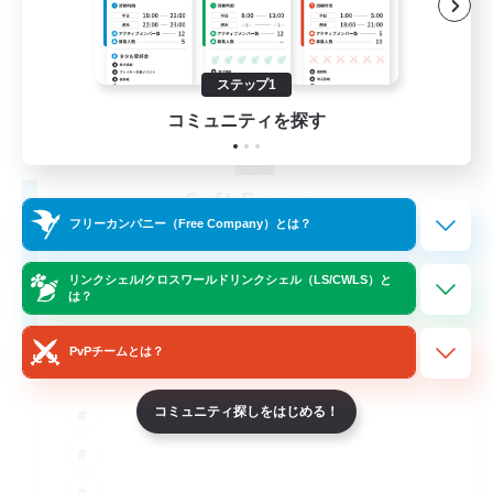
ステップ1
コミュニティを探す
Soft Enrage
追加メンバー募集
フリーカンパニー（Free Company）とは？
Cerberus [Chaos]
リンクシェル/クロスワールドリンクシェル（LS/CWLS）と
20
募集人数
は？
Russian
PvPチームとは？
コミュニティ探しをはじめる！