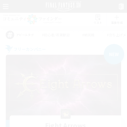
リスト
募集作成
#初心者/若葉歓迎
#絶挑戦
#立ち上げメ
アピールタグ
フリーカンパニー
NEW
Eight Arrows