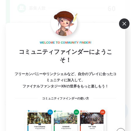
60
募集人数
W
E
L
C
O
M
E
T
O
C
O
M
M
U
N
I
T
Y
F
I
N
D
E
R
!
コミュニティファインダーにようこ
そ！
フリーカンパニーやリンクシェルなど、自分のプレイに合ったコ
EN / DE / FR
ミュニティに加入して、
ファイナルファンタジーXIVの世界をもっと楽しもう！
詳細を見る
募集期間: 2026/09/05 まで
コミュニティファインダーの使い方
フリーカンパニー
NEW