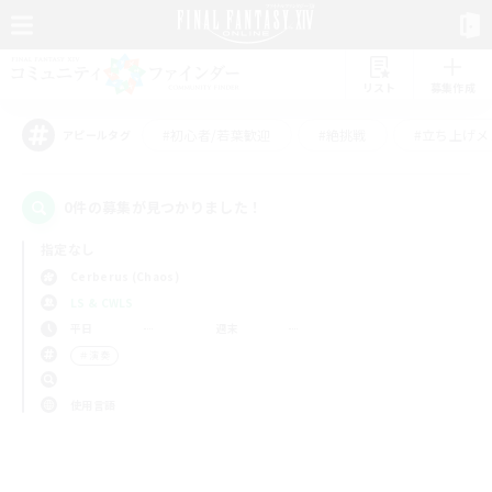
リスト
募集作成
#初心者/若葉歓迎
#絶挑戦
#立ち上げメ
アピールタグ
0件の募集が見つかりました！
指定なし
Cerberus (Chaos)
LS & CWLS
平日
週末
＃演奏
使用言語