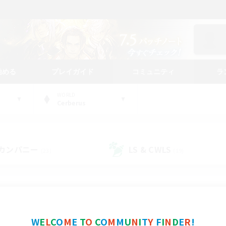
始める
プレイガイド
コミュニティ
ラ
WORLD
Cerberus
カンパニー
LS & CWLS
(23)
(19)
コミュニティファインダー
W
E
L
C
O
M
E
T
O
C
O
M
M
U
N
I
T
Y
F
I
N
D
E
R
!