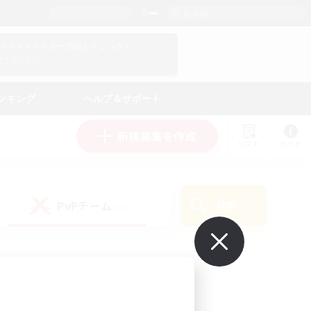
日本語
マイキャラクター情報をチェック！
ログイン
ンキング
ヘルプ＆サポート
新規募集を作成
リスト
ガイド
PvPチーム
検索
(0)
で