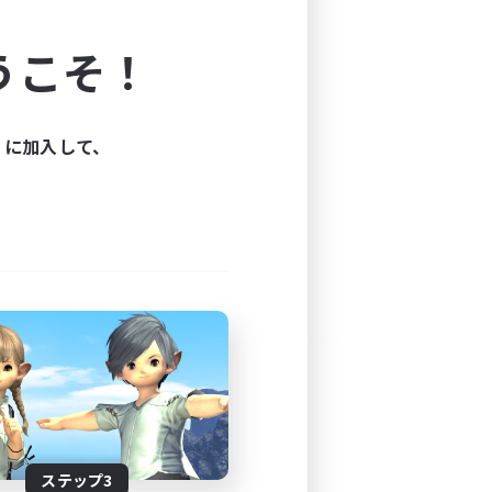
よう！
うこそ！
できます。
と楽しもう！
ィに加入して、
ステップ3