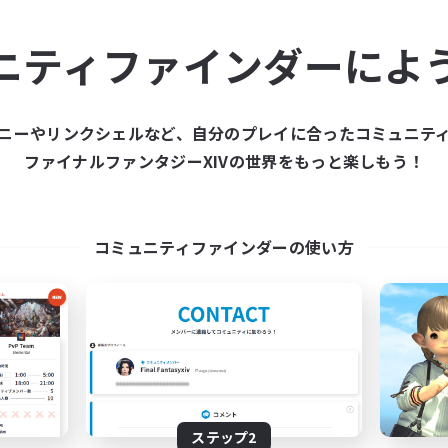
ュニティメンバーを集め
ニティファインダーによ
ティファインダーは、一緒に冒険する仲間を募集することが
た仲間を集めて、ファイナルファンタジーXIVの世界をもっ
ニーやリンクシェルなど、自分のプレイに合ったコミュニテ
ファイナルファンタジーXIVの世界をもっと楽しもう！
新規募集を作成する
コミュニティファインダーの使い方
ステップ2