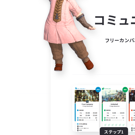
コミ
コミュ
コミュニ
自分に合っ
フリーカンパ
ステップ1