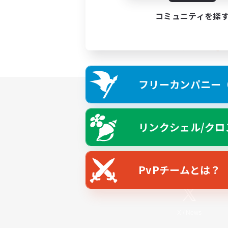
コミュニティを探
フリーカンパニー（F
リンクシェル/クロ
PvPチームとは？
X
/
News