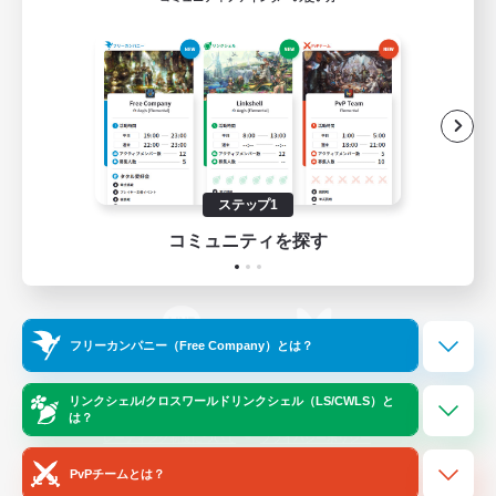
ゲームダウンロード
Official Information
/
X
News
YouTube
ステップ1
コミュニティを探す
Instagram
Twitch
フリーカンパニー（Free Company）とは？
LINE
Bluesky
リンクシェル/クロスワールドリンクシェル（LS/CWLS）と
は？
レーティング制度について
プライバシーポリシー
著作権について
サポートセンター
PvPチームとは？