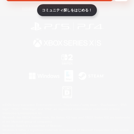
ライセンス
ルール＆ポリシー
利用者情報の外部送信について
コミュニティ探しをはじめる！
©2026 Sony Interactive Entertainment LLC."PlayStation Family Mark", "PlayStation", "PS5
logo", "PS5", "PS4 logo" and "PS4" are registered trademarks or trademarks of Sony
Interactive Entertainment Inc.
Microsoft, the XBOX Sphere mark, the Series X|S logo and XBOX Series X|S are trademarks
of the Microsoft group of companies.
Nintendo Switch is a trademark of Nintendo.
Windows is either a registered trademark or trademark of Microsoft Corporation in the United