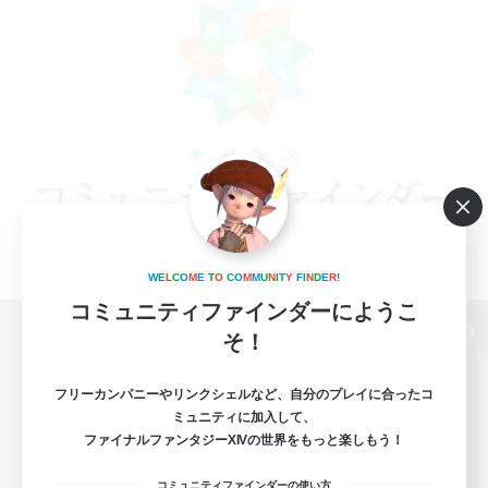
W
E
L
C
O
M
E
T
O
C
O
M
M
U
N
I
T
Y
F
I
N
D
E
R
!
コミュニティファインダーにようこ
そ！
パソコン版へ
フリーカンパニーやリンクシェルなど、自分のプレイに合ったコ
ミュニティに加入して、
ファイナルファンタジーXIVの世界をもっと楽しもう！
関連商品
e-STOREで購入
コミュニティファインダーの使い方