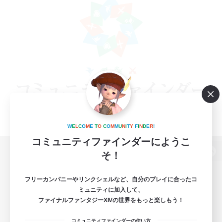
W
E
L
C
O
M
E
T
O
C
O
M
M
U
N
I
T
Y
F
I
N
D
E
R
!
コミュニティファインダーにようこ
そ！
パソコン版へ
フリーカンパニーやリンクシェルなど、自分のプレイに合ったコ
ミュニティに加入して、
ファイナルファンタジーXIVの世界をもっと楽しもう！
関連商品
e-STOREで購入
コミュニティファインダーの使い方