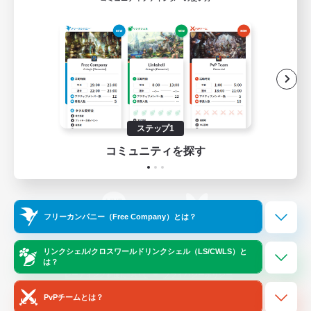
ゲームダウンロード
Official Information
/
X
News
YouTube
ステップ1
コミュニティを探す
Instagram
Twitch
フリーカンパニー（Free Company）とは？
LINE
Bluesky
リンクシェル/クロスワールドリンクシェル（LS/CWLS）と
は？
レーティング制度について
プライバシーポリシー
著作権について
サポートセンター
PvPチームとは？