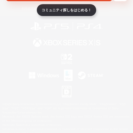
ライセンス
ルール＆ポリシー
利用者情報の外部送信について
コミュニティ探しをはじめる！
©2026 Sony Interactive Entertainment LLC."PlayStation Family Mark", "PlayStation", "PS5
logo", "PS5", "PS4 logo" and "PS4" are registered trademarks or trademarks of Sony
Interactive Entertainment Inc.
Microsoft, the XBOX Sphere mark, the Series X|S logo and XBOX Series X|S are trademarks
of the Microsoft group of companies.
Nintendo Switch is a trademark of Nintendo.
Windows is either a registered trademark or trademark of Microsoft Corporation in the United