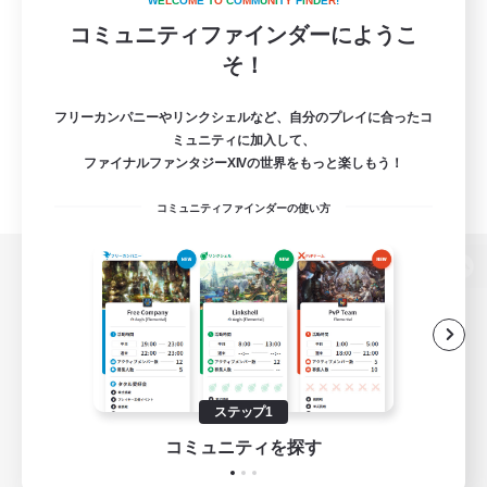
W
E
L
C
O
M
E
T
O
C
O
M
M
U
N
I
T
Y
F
I
N
D
E
R
!
コミュニティファインダーにようこ
そ！
フリーカンパニーやリンクシェルなど、自分のプレイに合ったコ
ミュニティに加入して、
ファイナルファンタジーXIVの世界をもっと楽しもう！
コミュニティファインダーの使い方
パソコン版へ
関連商品
e-STOREで購入
ステップ1
ゲームダウンロード
コミュニティを探す