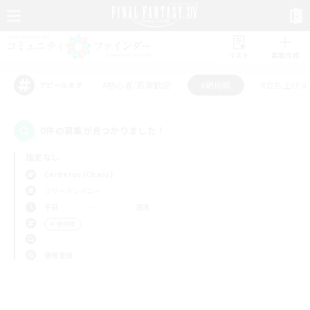
リスト
募集作成
#初心者/若葉歓迎
#絶挑戦
#立ち上げメ
アピールタグ
0件の募集が見つかりました！
指定なし
Cerberus (Chaos)
フリーカンパニー
平日
週末
＃絶挑戦
使用言語