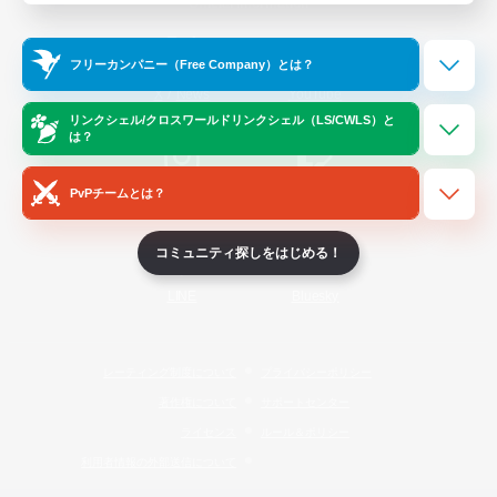
Official Information
フリーカンパニー（Free Company）とは？
/
X
News
YouTube
リンクシェル/クロスワールドリンクシェル（LS/CWLS）と
は？
PvPチームとは？
Instagram
Twitch
コミュニティ探しをはじめる！
LINE
Bluesky
レーティング制度について
プライバシーポリシー
著作権について
サポートセンター
ライセンス
ルール＆ポリシー
利用者情報の外部送信について