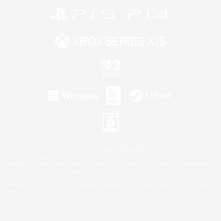
©2026 Sony Interactive Entertainment LLC."PlayStation Family Mark", "PlayStation", "PS5
logo", "PS5", "PS4 logo" and "PS4" are registered trademarks or trademarks of Sony
Interactive Entertainment Inc.
Microsoft, the XBOX Sphere mark, the Series X|S logo and XBOX Series X|S are trademarks
of the Microsoft group of companies.
Nintendo Switch is a trademark of Nintendo.
Windows is either a registered trademark or trademark of Microsoft Corporation in the United
States and/or other countries.
Mac is a trademark of Apple Inc.
©2026 Valve Corporation. Steam and the Steam logo are trademarks and/or registered
trademarks of Valve Corporation in the U.S. and/or other countries.