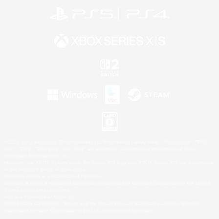
©2026 Sony Interactive Entertainment LLC."PlayStation Family Mark", "PlayStation", "PS5
logo", "PS5", "PS4 logo" and "PS4" are registered trademarks or trademarks of Sony
Interactive Entertainment Inc.
Microsoft, the XBOX Sphere mark, the Series X|S logo and XBOX Series X|S are trademarks
of the Microsoft group of companies.
Nintendo Switch is a trademark of Nintendo.
Windows is either a registered trademark or trademark of Microsoft Corporation in the United
States and/or other countries.
Mac is a trademark of Apple Inc.
©2026 Valve Corporation. Steam and the Steam logo are trademarks and/or registered
trademarks of Valve Corporation in the U.S. and/or other countries.