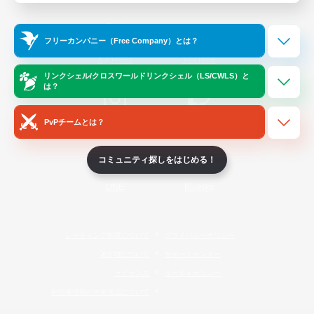
Official Information
フリーカンパニー（Free Company）とは？
/
X
News
YouTube
リンクシェル/クロスワールドリンクシェル（LS/CWLS）と
は？
PvPチームとは？
Instagram
Twitch
コミュニティ探しをはじめる！
LINE
Bluesky
レーティング制度について
プライバシーポリシー
著作権について
サポートセンター
ライセンス
ルール＆ポリシー
利用者情報の外部送信について