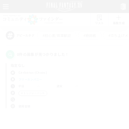
リスト
募集作成
#初心者/若葉歓迎
#絶挑戦
#立ち上げメ
アピールタグ
0件の募集が見つかりました！
指定なし
Cerberus (Chaos)
フリーカンパニー
平日
週末
＃トレジャーハント
使用言語