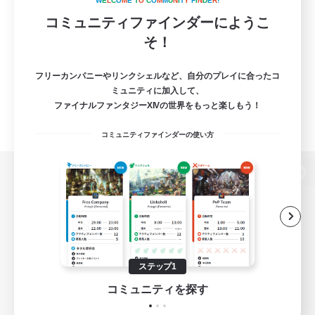
W
E
L
C
O
M
E
T
O
C
O
M
M
U
N
I
T
Y
F
I
N
D
E
R
!
コミュニティファインダーにようこ
そ！
フリーカンパニーやリンクシェルなど、自分のプレイに合ったコ
ミュニティに加入して、
ファイナルファンタジーXIVの世界をもっと楽しもう！
コミュニティファインダーの使い方
パソコン版へ
関連商品
e-STOREで購入
ステップ1
ゲームダウンロード
コミュニティを探す