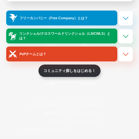
Official Information
フリーカンパニー（Free Company）とは？
/
X
News
YouTube
リンクシェル/クロスワールドリンクシェル（LS/CWLS）と
は？
PvPチームとは？
Instagram
Twitch
コミュニティ探しをはじめる！
LINE
Bluesky
レーティング制度について
プライバシーポリシー
著作権について
サポートセンター
ライセンス
ルール＆ポリシー
利用者情報の外部送信について