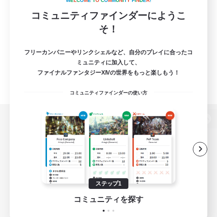
W
E
L
C
O
M
E
T
O
C
O
M
M
U
N
I
T
Y
F
I
N
D
E
R
!
コミュニティファインダーにようこ
そ！
フリーカンパニーやリンクシェルなど、自分のプレイに合ったコ
ミュニティに加入して、
ファイナルファンタジーXIVの世界をもっと楽しもう！
コミュニティファインダーの使い方
パソコン版へ
関連商品
e-STOREで購入
ステップ1
ゲームダウンロード
コミュニティを探す