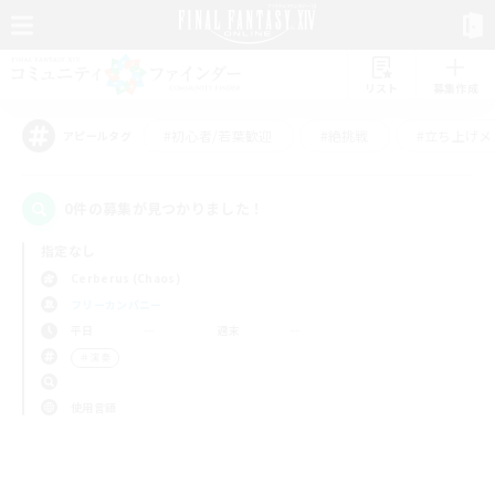
リスト
募集作成
#初心者/若葉歓迎
#絶挑戦
#立ち上げメ
アピールタグ
0件の募集が見つかりました！
指定なし
Cerberus (Chaos)
フリーカンパニー
平日
週末
＃演奏
使用言語