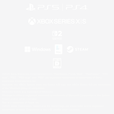
©2026 Sony Interactive Entertainment LLC."PlayStation Family Mark", "PlayStation", "PS5
logo", "PS5", "PS4 logo" and "PS4" are registered trademarks or trademarks of Sony
Interactive Entertainment Inc.
Microsoft, the XBOX Sphere mark, the Series X|S logo and XBOX Series X|S are trademarks
of the Microsoft group of companies.
Nintendo Switch is a trademark of Nintendo.
Windows is either a registered trademark or trademark of Microsoft Corporation in the United
States and/or other countries.
Mac is a trademark of Apple Inc.
©2026 Valve Corporation. Steam and the Steam logo are trademarks and/or registered
trademarks of Valve Corporation in the U.S. and/or other countries.