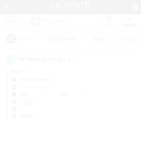
リスト
募集作成
#初心者/若葉歓迎
#絶挑戦
#立ち上げメ
アピールタグ
0件の募集が見つかりました！
指定なし
Cerberus (Chaos)
フリーカンパニー
平日
週末
＃雑談
使用言語