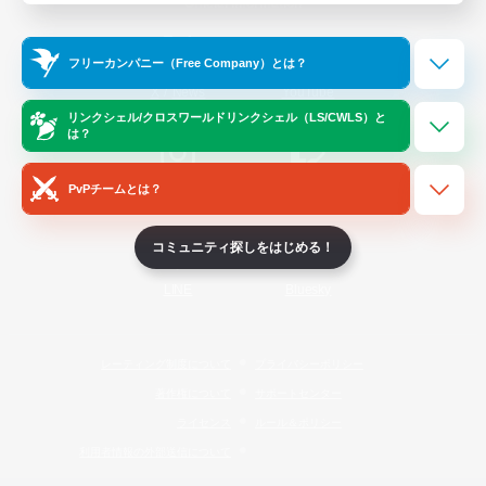
Official Information
フリーカンパニー（Free Company）とは？
/
X
News
YouTube
リンクシェル/クロスワールドリンクシェル（LS/CWLS）と
は？
PvPチームとは？
Instagram
Twitch
コミュニティ探しをはじめる！
LINE
Bluesky
レーティング制度について
プライバシーポリシー
著作権について
サポートセンター
ライセンス
ルール＆ポリシー
利用者情報の外部送信について