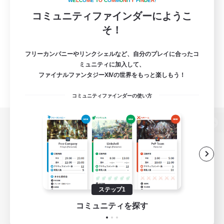
W
E
L
C
O
M
E
T
O
C
O
M
M
U
N
I
T
Y
F
I
N
D
E
R
!
コミュニティファインダーにようこ
そ！
フリーカンパニーやリンクシェルなど、自分のプレイに合ったコ
ミュニティに加入して、
ファイナルファンタジーXIVの世界をもっと楽しもう！
コミュニティファインダーの使い方
パソコン版へ
関連商品
e-STOREで購入
ステップ1
ゲームダウンロード
コミュニティを探す