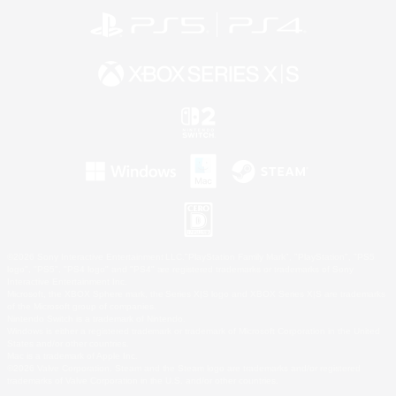
©2026 Sony Interactive Entertainment LLC."PlayStation Family Mark", "PlayStation", "PS5
logo", "PS5", "PS4 logo" and "PS4" are registered trademarks or trademarks of Sony
Interactive Entertainment Inc.
Microsoft, the XBOX Sphere mark, the Series X|S logo and XBOX Series X|S are trademarks
of the Microsoft group of companies.
Nintendo Switch is a trademark of Nintendo.
Windows is either a registered trademark or trademark of Microsoft Corporation in the United
States and/or other countries.
Mac is a trademark of Apple Inc.
©2026 Valve Corporation. Steam and the Steam logo are trademarks and/or registered
trademarks of Valve Corporation in the U.S. and/or other countries.