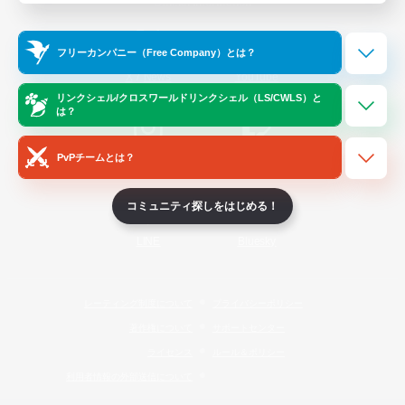
Official Information
フリーカンパニー（Free Company）とは？
/
X
News
YouTube
リンクシェル/クロスワールドリンクシェル（LS/CWLS）と
は？
PvPチームとは？
Instagram
Twitch
コミュニティ探しをはじめる！
LINE
Bluesky
レーティング制度について
プライバシーポリシー
著作権について
サポートセンター
ライセンス
ルール＆ポリシー
利用者情報の外部送信について