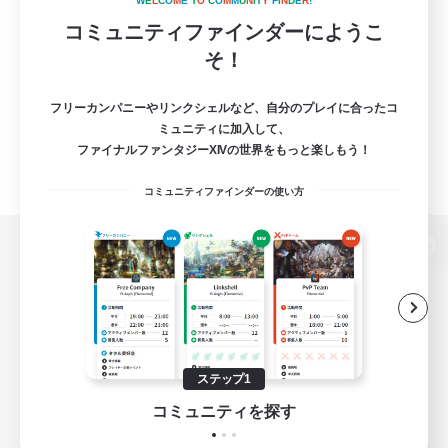
W
E
L
C
O
M
E
T
O
C
O
M
M
U
N
I
T
Y
F
I
N
D
E
R
!
コミュニティファインダーにようこ
そ！
フリーカンパニーやリンクシェルなど、自分のプレイに合ったコ
ミュニティに加入して、
ファイナルファンタジーXIVの世界をもっと楽しもう！
コミュニティファインダーの使い方
パソコン版へ
関連商品
e-STOREで購入
ステップ1
ゲームダウンロード
コミュニティを探す