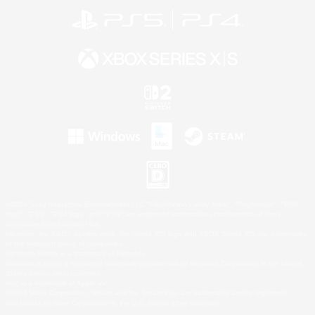
©2026 Sony Interactive Entertainment LLC."PlayStation Family Mark", "PlayStation", "PS5
logo", "PS5", "PS4 logo" and "PS4" are registered trademarks or trademarks of Sony
Interactive Entertainment Inc.
Microsoft, the XBOX Sphere mark, the Series X|S logo and XBOX Series X|S are trademarks
of the Microsoft group of companies.
Nintendo Switch is a trademark of Nintendo.
Windows is either a registered trademark or trademark of Microsoft Corporation in the United
States and/or other countries.
Mac is a trademark of Apple Inc.
©2026 Valve Corporation. Steam and the Steam logo are trademarks and/or registered
trademarks of Valve Corporation in the U.S. and/or other countries.