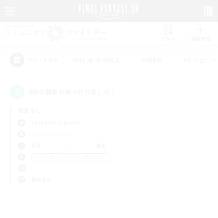
リスト
募集作成
#初心者/若葉歓迎
#絶挑戦
#立ち上げメ
アピールタグ
0件の募集が見つかりました！
指定なし
Cerberus (Chaos)
フリーカンパニー
平日
週末
＃ミラプリ（ミラージュプリズム）
使用言語