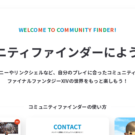
＃ハウジング
使用言語
W
E
L
C
O
M
E
T
O
C
O
M
M
U
N
I
T
Y
F
I
N
D
E
R
!
ニティファインダーによ
ニーやリンクシェルなど、自分のプレイに合ったコミュニテ
ファイナルファンタジーXIVの世界をもっと楽しもう！
募集数 0件
集が見つかりませんでし
コミュニティファインダーの使い方
条件を変えて検索してみるでっす！