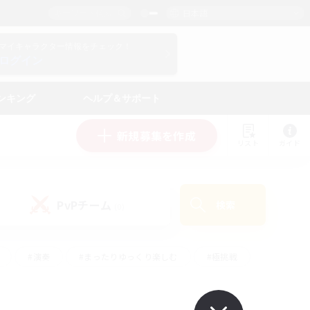
日本語
マイキャラクター情報をチェック！
ログイン
ンキング
ヘルプ＆サポート
新規募集を作成
リスト
ガイド
PvPチーム
検索
(0)
#演奏
#まったりゆっくり楽しむ
#極挑戦
#ハウジング
#レベリング
#クラフター中心
ズム）
#プレイヤー主催イベント