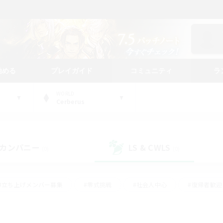
始める
プレイガイド
コミュニティ
ラ
WORLD
Cerberus
カンパニー
LS & CWLS
(0)
(0)
#立ち上げメンバー募集
#零式挑戦
#社会人中心
#復帰者歓迎
ギャザラー中心
#モブハント
#ロールプレイ
#体験歓迎
レジャーハント
#クリア目指して頑張る
#ミラプリ（ミラージュプリ