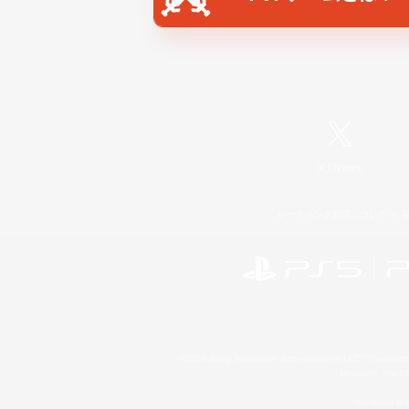
X
/
News
レーティング制度について
©2026 Sony Interactive Entertainment LLC."PlayStation
Microsoft, the 
Windows is e