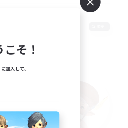
変更
うこそ！
ィに加入して、
た。