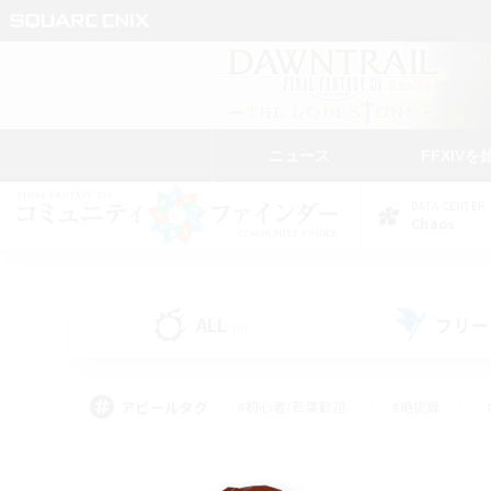
ニュース
FFXIVを
DATA CENTER
Chaos
ALL
フリー
(0)
アピールタグ
#初心者/若葉歓迎
#絶挑戦
#雑談
#なんでも楽しむ
#学生中心
#
#スクリーンショット撮影
#ト