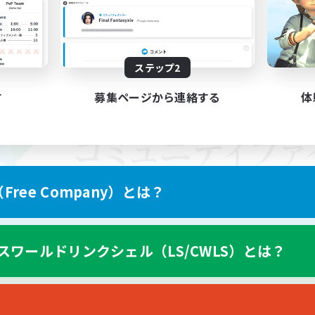
ステップ2
す
募集ページから連絡する
体
ree Company）とは？
スワールドリンクシェル（LS/CWLS）とは？
スマートフォン版へ