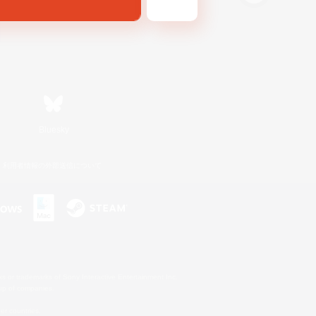
Bluesky
利用者情報の外部送信について
s or trademarks of Sony Interactive Entertainment Inc.
up of companies.
er countries.