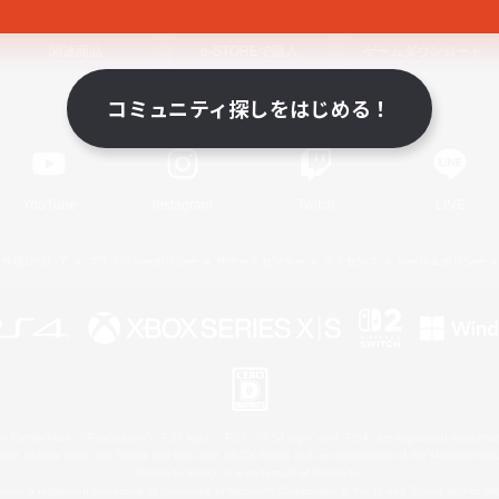
関連商品
e-STOREで購入
ゲームダウンロード
コミュニティ探しをはじめる！
Official Information
YouTube
Instagram
Twitch
LINE
著作権について
プライバシーポリシー
サポートセンター
ライセンス
ルール＆ポリシー
 Family Mark", "PlayStation", "PS5 logo", "PS5", "PS4 logo" and "PS4" are registered trademark
XBOX Sphere mark, the Series X|S logo and XBOX Series X|S are trademarks of the Microsoft gro
Nintendo Switch is a trademark of Nintendo.
ither a registered trademark or trademark of Microsoft Corporation in the United States and/or oth