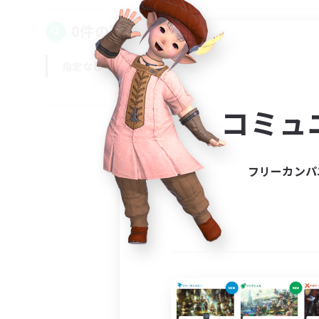
0件の募集が見つかりました！
指定なし
平日
週末
コミュ
フリーカンパ
募