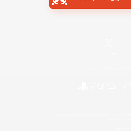
X
/
News
レーティング制度について
©2026 Sony Interactive Entertainment LLC."PlayStation
Microsoft, the 
Windows is e