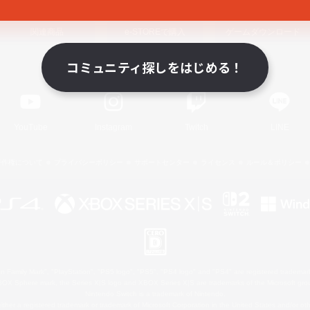
関連商品
e-STOREで購入
ゲームダウンロード
コミュニティ探しをはじめる！
Official Information
YouTube
Instagram
Twitch
LINE
著作権について
プライバシーポリシー
サポートセンター
ライセンス
ルール＆ポリシー
 Family Mark", "PlayStation", "PS5 logo", "PS5", "PS4 logo" and "PS4" are registered trademark
XBOX Sphere mark, the Series X|S logo and XBOX Series X|S are trademarks of the Microsoft gro
Nintendo Switch is a trademark of Nintendo.
ither a registered trademark or trademark of Microsoft Corporation in the United States and/or oth