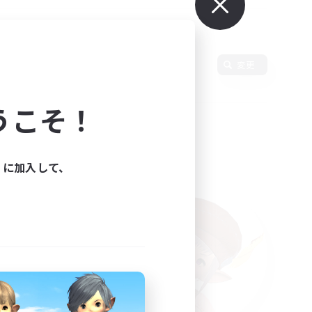
変更
うこそ！
ィに加入して、
た。