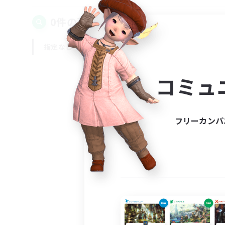
0件の募集が見つかりました！
指定なし
平日
週末
コミュ
フリーカンパ
募