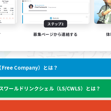
ステップ2
す
募集ページから連絡する
体
ree Company）とは？
スワールドリンクシェル（LS/CWLS）とは？
スマートフォン版へ