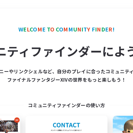
＃ハウジング
使用言語
W
E
L
C
O
M
E
T
O
C
O
M
M
U
N
I
T
Y
F
I
N
D
E
R
!
ニティファインダーによ
ニーやリンクシェルなど、自分のプレイに合ったコミュニテ
ファイナルファンタジーXIVの世界をもっと楽しもう！
募集数 0件
集が見つかりませんでし
コミュニティファインダーの使い方
条件を変えて検索してみるでっす！