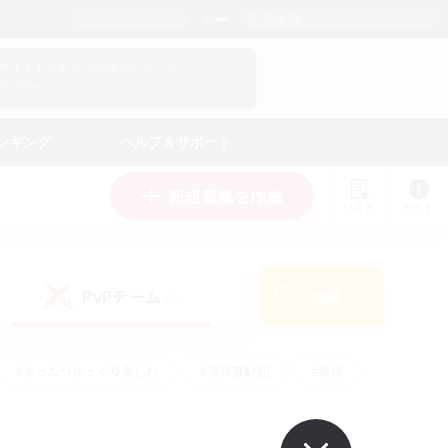
日本語
マイキャラクター情報をチェック！
ログイン
ンキング
ヘルプ＆サポート
新規募集を作成
リスト
ガイド
PvPチーム
検索
(0)
#まったりゆっくり楽しむ
#復帰者歓迎
#雑談
心
#演奏
#トレジャーハント
#ハウジング
）
#プレイヤー主催イベント