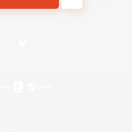
Bluesky
利用者情報の外部送信について
s or trademarks of Sony Interactive Entertainment Inc.
up of companies.
er countries.