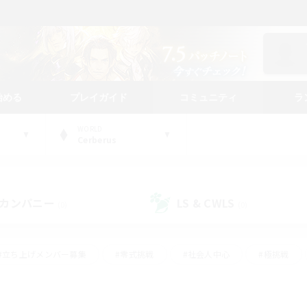
始める
プレイガイド
コミュニティ
ラ
WORLD
Cerberus
カンパニー
LS & CWLS
(0)
(0)
#立ち上げメンバー募集
#零式挑戦
#社会人中心
#極挑戦
#体験歓迎
#ロールプレイ
#ギャザラー中心
#クラフター中
て頑張る
#スクリーンショット撮影
#ミラプリ（ミラージュプリズム