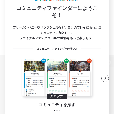
W
E
L
C
O
M
E
T
O
C
O
M
M
U
N
I
T
Y
F
I
N
D
E
R
!
コミュニティファインダーにようこ
そ！
フリーカンパニーやリンクシェルなど、自分のプレイに合ったコ
ミュニティに加入して、
ファイナルファンタジーXIVの世界をもっと楽しもう！
コミュニティファインダーの使い方
パソコン版へ
関連商品
e-STOREで購入
ステップ1
ゲームダウンロード
コミュニティを探す