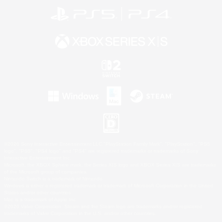
©2026 Sony Interactive Entertainment LLC."PlayStation Family Mark", "PlayStation", "PS5
logo", "PS5", "PS4 logo" and "PS4" are registered trademarks or trademarks of Sony
Interactive Entertainment Inc.
Microsoft, the XBOX Sphere mark, the Series X|S logo and XBOX Series X|S are trademarks
of the Microsoft group of companies.
Nintendo Switch is a trademark of Nintendo.
Windows is either a registered trademark or trademark of Microsoft Corporation in the United
States and/or other countries.
Mac is a trademark of Apple Inc.
©2026 Valve Corporation. Steam and the Steam logo are trademarks and/or registered
trademarks of Valve Corporation in the U.S. and/or other countries.