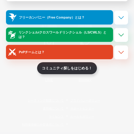
Official Information
フリーカンパニー（Free Company）とは？
/
X
News
YouTube
リンクシェル/クロスワールドリンクシェル（LS/CWLS）と
は？
PvPチームとは？
Instagram
Twitch
コミュニティ探しをはじめる！
LINE
Bluesky
レーティング制度について
プライバシーポリシー
著作権について
サポートセンター
ライセンス
ルール＆ポリシー
利用者情報の外部送信について