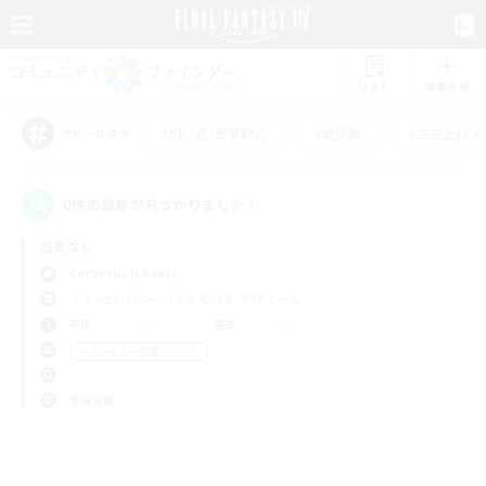
リスト
募集作成
#初心者/若葉歓迎
#絶挑戦
#立ち上げメ
アピールタグ
0件の募集が見つかりました！
指定なし
Cerberus (Chaos)
フリーカンパニー
LS & CWLS
PvPチーム
平日
週末
＃プレイヤー主催イベント
使用言語