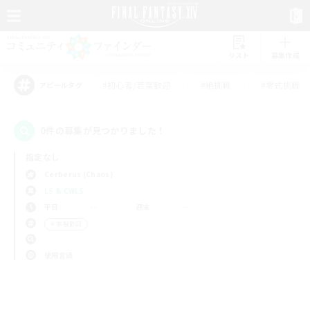
リスト
募集作成
#初心者/若葉歓迎
#絶挑戦
#零式挑戦
アピールタグ
0件の募集が見つかりました！
指定なし
Cerberus (Chaos)
LS & CWLS
平日
週末
＃体験歓迎
使用言語