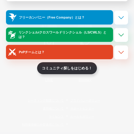
Official Information
フリーカンパニー（Free Company）とは？
/
X
News
YouTube
リンクシェル/クロスワールドリンクシェル（LS/CWLS）と
は？
PvPチームとは？
Instagram
Twitch
コミュニティ探しをはじめる！
LINE
Bluesky
レーティング制度について
プライバシーポリシー
著作権について
サポートセンター
ライセンス
ルール＆ポリシー
利用者情報の外部送信について