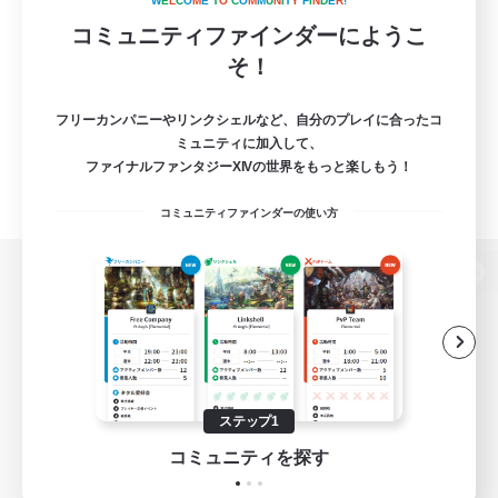
W
E
L
C
O
M
E
T
O
C
O
M
M
U
N
I
T
Y
F
I
N
D
E
R
!
コミュニティファインダーにようこ
そ！
フリーカンパニーやリンクシェルなど、自分のプレイに合ったコ
ミュニティに加入して、
ファイナルファンタジーXIVの世界をもっと楽しもう！
コミュニティファインダーの使い方
パソコン版へ
関連商品
e-STOREで購入
ステップ1
ゲームダウンロード
コミュニティを探す