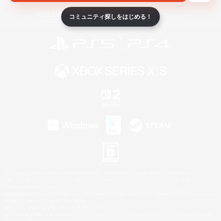
ライセンス
ルール＆ポリシー
利用者情報の外部送信について
コミュニティ探しをはじめる！
©2026 Sony Interactive Entertainment LLC."PlayStation Family Mark", "PlayStation", "PS5
logo", "PS5", "PS4 logo" and "PS4" are registered trademarks or trademarks of Sony
Interactive Entertainment Inc.
Microsoft, the XBOX Sphere mark, the Series X|S logo and XBOX Series X|S are trademarks
of the Microsoft group of companies.
Nintendo Switch is a trademark of Nintendo.
Windows is either a registered trademark or trademark of Microsoft Corporation in the United