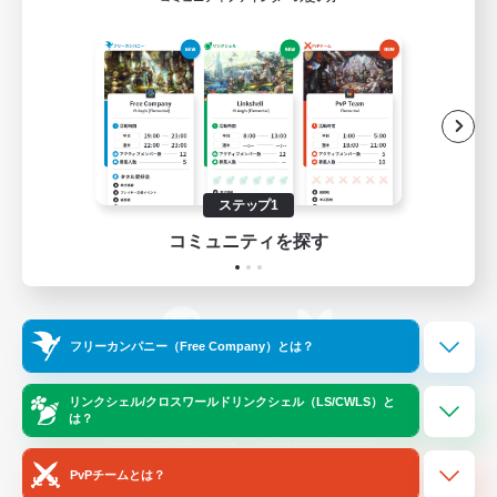
ゲームダウンロード
Official Information
/
X
News
YouTube
ステップ1
コミュニティを探す
Instagram
Twitch
フリーカンパニー（Free Company）とは？
LINE
Bluesky
リンクシェル/クロスワールドリンクシェル（LS/CWLS）と
は？
レーティング制度について
プライバシーポリシー
著作権について
サポートセンター
PvPチームとは？