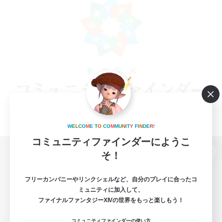
W
E
L
C
O
M
E
T
O
C
O
M
M
U
N
I
T
Y
F
I
N
D
E
R
!
コミュニティファインダーにようこ
そ！
パソコン版へ
フリーカンパニーやリンクシェルなど、自分のプレイに合ったコ
ミュニティに加入して、
ファイナルファンタジーXIVの世界をもっと楽しもう！
関連商品
e-STOREで購入
コミュニティファインダーの使い方