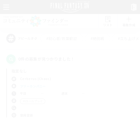
リスト
募集作成
#初心者/若葉歓迎
#絶挑戦
#立ち上げメ
アピールタグ
0件の募集が見つかりました！
指定なし
Cerberus (Chaos)
フリーカンパニー
平日
週末
＃ロールプレイ
使用言語