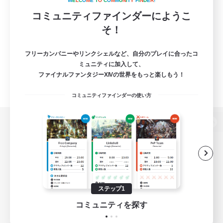
W
E
L
C
O
M
E
T
O
C
O
M
M
U
N
I
T
Y
F
I
N
D
E
R
!
コミュニティファインダーにようこ
そ！
フリーカンパニーやリンクシェルなど、自分のプレイに合ったコ
ミュニティに加入して、
ファイナルファンタジーXIVの世界をもっと楽しもう！
コミュニティファインダーの使い方
パソコン版へ
関連商品
e-STOREで購入
ステップ1
ゲームダウンロード
コミュニティを探す