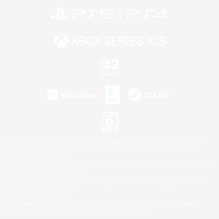
©2026 Sony Interactive Entertainment LLC."PlayStation Family Mark", "PlayStation", "PS5
logo", "PS5", "PS4 logo" and "PS4" are registered trademarks or trademarks of Sony
Interactive Entertainment Inc.
Microsoft, the XBOX Sphere mark, the Series X|S logo and XBOX Series X|S are trademarks
of the Microsoft group of companies.
Nintendo Switch is a trademark of Nintendo.
Windows is either a registered trademark or trademark of Microsoft Corporation in the United
States and/or other countries.
Mac is a trademark of Apple Inc.
©2026 Valve Corporation. Steam and the Steam logo are trademarks and/or registered
trademarks of Valve Corporation in the U.S. and/or other countries.