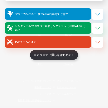
Official Information
フリーカンパニー（Free Company）とは？
/
X
News
YouTube
リンクシェル/クロスワールドリンクシェル（LS/CWLS）と
は？
PvPチームとは？
Instagram
Twitch
コミュニティ探しをはじめる！
LINE
Bluesky
レーティング制度について
プライバシーポリシー
著作権について
サポートセンター
ライセンス
ルール＆ポリシー
利用者情報の外部送信について