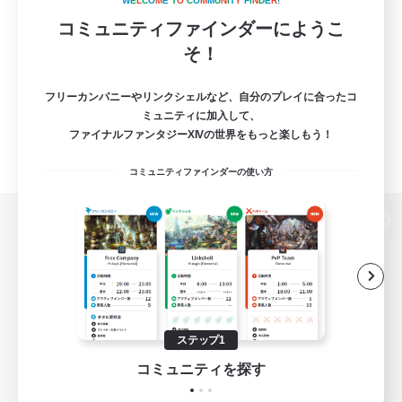
W
E
L
C
O
M
E
T
O
C
O
M
M
U
N
I
T
Y
F
I
N
D
E
R
!
コミュニティファインダーにようこ
そ！
フリーカンパニーやリンクシェルなど、自分のプレイに合ったコ
ミュニティに加入して、
ファイナルファンタジーXIVの世界をもっと楽しもう！
コミュニティファインダーの使い方
パソコン版へ
関連商品
e-STOREで購入
ステップ1
ゲームダウンロード
コミュニティを探す