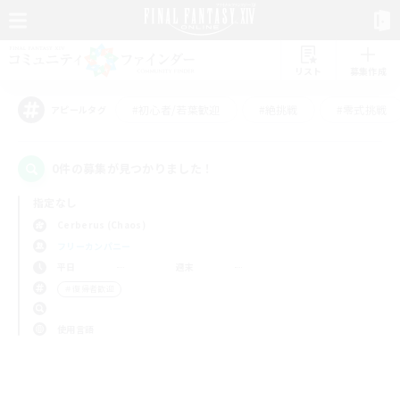
リスト
募集作成
#初心者/若葉歓迎
#絶挑戦
#零式挑戦
アピールタグ
0件の募集が見つかりました！
指定なし
Cerberus (Chaos)
フリーカンパニー
平日
週末
＃復帰者歓迎
使用言語