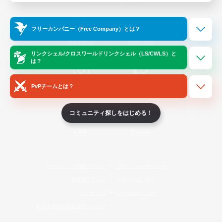
Official Information
フリーカンパニー（Free Company）とは？
/
X
News
YouTube
リンクシェル/クロスワールドリンクシェル（LS/CWLS）と
は？
PvPチームとは？
Instagram
Twitch
コミュニティ探しをはじめる！
LINE
Bluesky
レーティング制度について
プライバシーポリシー
著作権について
サポートセンター
ライセンス
ルール＆ポリシー
利用者情報の外部送信について