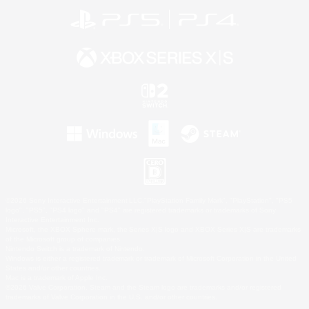
©2026 Sony Interactive Entertainment LLC."PlayStation Family Mark", "PlayStation", "PS5
logo", "PS5", "PS4 logo" and "PS4" are registered trademarks or trademarks of Sony
Interactive Entertainment Inc.
Microsoft, the XBOX Sphere mark, the Series X|S logo and XBOX Series X|S are trademarks
of the Microsoft group of companies.
Nintendo Switch is a trademark of Nintendo.
Windows is either a registered trademark or trademark of Microsoft Corporation in the United
States and/or other countries.
Mac is a trademark of Apple Inc.
©2026 Valve Corporation. Steam and the Steam logo are trademarks and/or registered
trademarks of Valve Corporation in the U.S. and/or other countries.