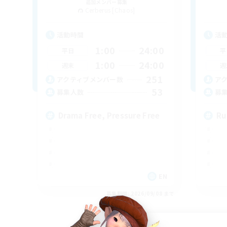
追加メンバー募集
Cerberus [Chaos]
活動時間
活
1:00
24:00
平日
平
1:00
24:00
週末
週
251
アクティブメンバー数
ア
53
募集人数
募
Drama Free, Pressure Free
Ru
EN
募集期間: 2026/09/08 まで