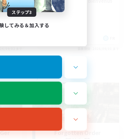
bonne ambiance bienvenus
ステップ3
験してみる＆加入する
FR
FR
26/09/02 まで
募集期間: 2026/09/01 まで
フリーカンパニー
 Ger
Forgotten Order