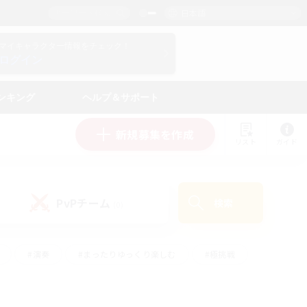
日本語
マイキャラクター情報をチェック！
ログイン
ンキング
ヘルプ＆サポート
新規募集を作成
リスト
ガイド
PvPチーム
検索
(0)
#演奏
#まったりゆっくり楽しむ
#極挑戦
#ハウジング
#レベリング
#クラフター中心
ズム）
#プレイヤー主催イベント