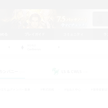
始める
プレイガイド
コミュニティ
ラ
WORLD
Cerberus
カンパニー
LS & CWLS
(22)
(19)
#立ち上げメンバー募集
#零式挑戦
#社会人中心
#復帰者歓迎
ギャザラー中心
#モブハント
#ロールプレイ
#体験歓迎
レジャーハント
#クリア目指して頑張る
#ミラプリ（ミラージュプリ