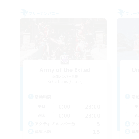
フリーカンパニー
フリー
Army of the Exiled
Un
追加メンバー募集
Cerberus [Chaos]
活動時間
活
0:00
23:00
平日
平
0:00
23:00
週末
週
5
アクティブメンバー数
ア
15
募集人数
募