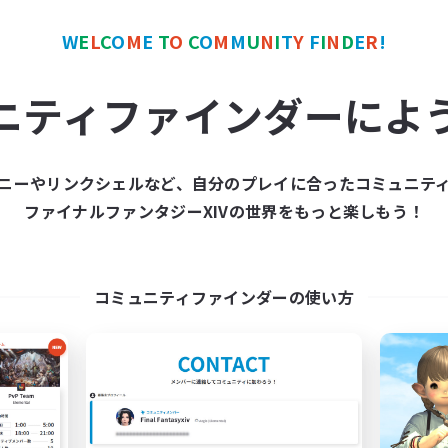
カンパニー
フリーカンパニー
NEW
W
E
L
C
O
M
E
T
O
C
O
M
M
U
N
I
T
Y
F
I
N
D
E
R
!
ニティファインダーによ
ニーやリンクシェルなど、自分のプレイに合ったコミュニテ
mpered Rationality
RedKing
ファイナルファンタジーXIVの世界をもっと楽しもう！
追加メンバー募集
追加メンバー募集
Cerberus [Chaos]
Cerberus [Chaos]
動時間
活動時間
コミュニティファインダーの使い方
6:00
23:00
17:00
日
平日
6:00
23:00
1:00
末
週末
18
クティブメンバー数
アクティブメンバー数
70
集人数
募集人数