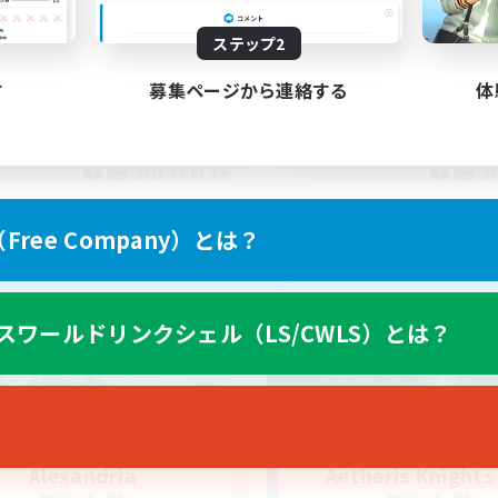
BTQ+ Friendly
À ton rythme
ステップ2
す
募集ページから連絡する
体
EN
募集期間: 2026/09/05 まで
募集期間: 20
ree Company）とは？
カンパニー
フリーカンパニー
スワールドリンクシェル（LS/CWLS）とは？
Alexandria
Aetheris Knights