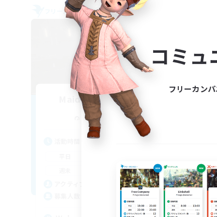
フリーカンパニー
フリー
NEW
コミュ
フリーカンパ
Maid of Cooldowns
Te
追加メンバー募集
Cerberus [Chaos]
活動時間
活
10:00
23:00
平日
平
10:00
23:00
週末
週
3
アクティブメンバー数
ア
--
募集人数
募