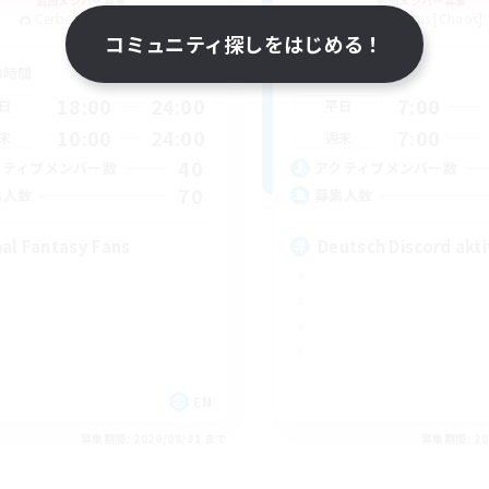
追加メンバー募集
追加メンバー募集
Cerberus [Chaos]
Cerberus [Chaos]
コミュニティ探しをはじめる！
動時間
活動時間
18:00
24:00
7:00
日
平日
10:00
24:00
7:00
末
週末
40
クティブメンバー数
アクティブメンバー数
70
集人数
募集人数
nal Fantasy Fans
Deutsch Discord akti
EN
募集期間: 2026/08/31 まで
募集期間: 20