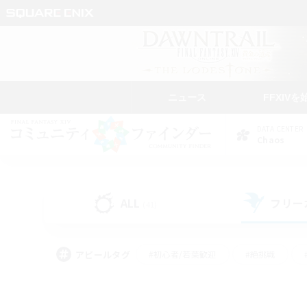
ニュース
FFXIVを
DATA CENTER
Chaos
ALL
フリー
(41)
アピールタグ
#初心者/若葉歓迎
#絶挑戦
#雑談
#なんでも楽しむ
#学生中心
#
#スクリーンショット撮影
#ト