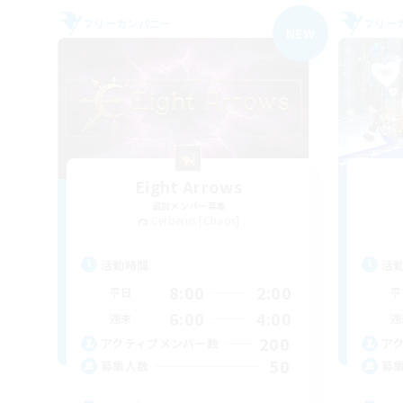
フリーカンパニー
フリー
NEW
Eight Arrows
追加メンバー募集
Cerberus [Chaos]
活動時間
活
8:00
2:00
平日
平
6:00
4:00
週末
週
200
アクティブメンバー数
ア
50
募集人数
募