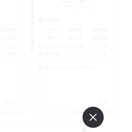
追加メンバー募集
Cerberus [Chaos]
活動時間
24:00
16:00
24:00
平日
24:00
11:00
24:00
週末
11
15
アクティブメンバー数
50
5
募集人数
Discord social events
EN
EN
26/09/07 まで
募集期間: 2026/09/07 まで