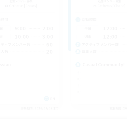
追加メンバー募集
追加メンバー募集
Cerberus [Chaos]
Cerberus [Chaos]
動時間
活動時間
9:00
2:00
12:00
日
平日
10:00
3:00
12:00
末
週末
60
クティブメンバー数
アクティブメンバー数
20
集人数
募集人数
ssian
Casual Community!
EN
募集期間: 2026/09/07 まで
募集期間: 20