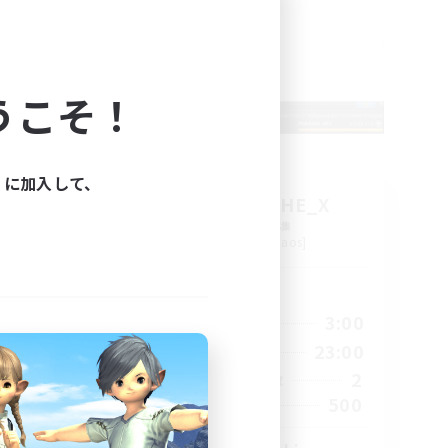
フリーカンパニー
NEW
うこそ！
ィに加入して、
X_AVALANCHE_X
追加メンバー募集
Cerberus [Chaos]
活動時間
24:00
7:00
3:00
平日
24:00
0:00
23:00
週末
8
2
アクティブメンバー数
24
500
募集人数