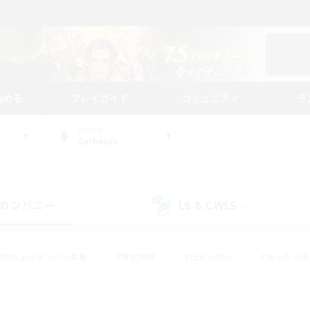
始める
プレイガイド
コミュニティ
ラ
WORLD
Cerberus
カンパニー
LS & CWLS
(0)
(0)
#立ち上げメンバー募集
#零式挑戦
#社会人中心
#まったり
体験歓迎
#クラフター中心
#ロールプレイ
#ギャザラー中心
ージュプリズム）
#スクリーンショット撮影
#クリア目指して頑張る