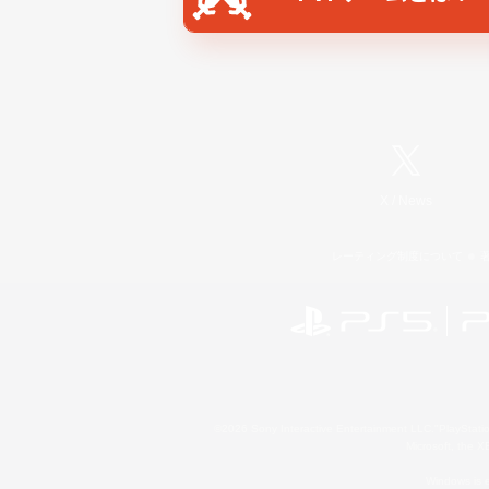
X
/
News
レーティング制度について
©2026 Sony Interactive Entertainment LLC."PlayStation
Microsoft, the 
Windows is e