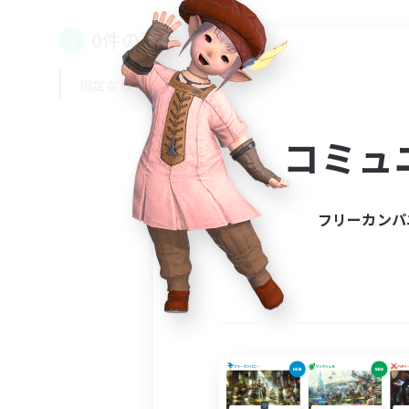
0件の募集が見つかりました！
指定なし
平日
週末
コミュ
フリーカンパ
募