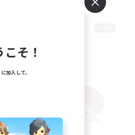
使用言語
変更
うこそ！
ィに加入して、
た。