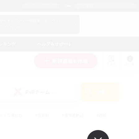
日本語
マイキャラクター情報をチェック！
ログイン
ンキング
ヘルプ＆サポート
新規募集を作成
リスト
ガイド
PvPチーム
検索
(0)
ゆっくり楽しむ
#極挑戦
#復帰者歓迎
#雑談
#ハウジング
#トレジャーハント
#レベリング
#プレイヤー主催イベント