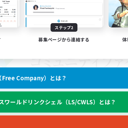
ステップ2
す
募集ページから連絡する
体
ree Company）とは？
スワールドリンクシェル（LS/CWLS）とは？
スマートフォン版へ