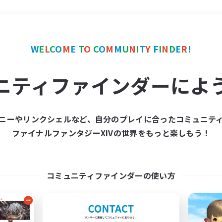
＃プレイヤー主催イベント
W
E
L
C
O
M
E
T
O
C
O
M
M
U
N
I
T
Y
F
I
N
D
E
R
!
ニティファインダーによ
ニーやリンクシェルなど、自分のプレイに合ったコミュニテ
ファイナルファンタジーXIVの世界をもっと楽しもう！
募集数 0件
集が見つかりませんでし
コミュニティファインダーの使い方
条件を変えて検索してみるでっす！