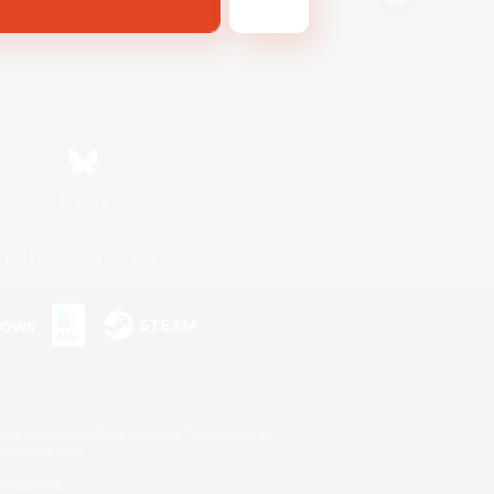
Bluesky
利用者情報の外部送信について
s or trademarks of Sony Interactive Entertainment Inc.
up of companies.
er countries.