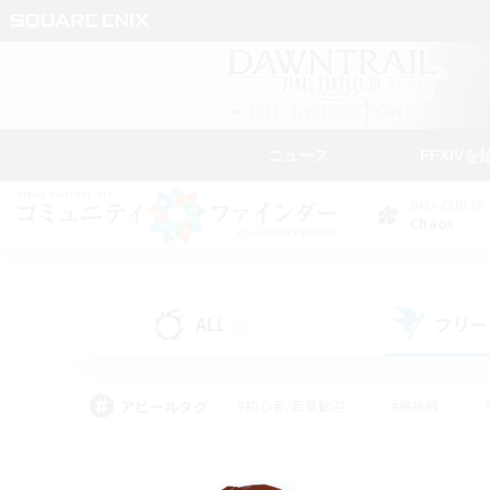
ニュース
FFXIVを
DATA CENTER
Chaos
ALL
フリー
(0)
アピールタグ
#初心者/若葉歓迎
#絶挑戦
#学生中心
#なんでも楽しむ
#モブハント
#
#演奏
#ミラプリ（ミラ