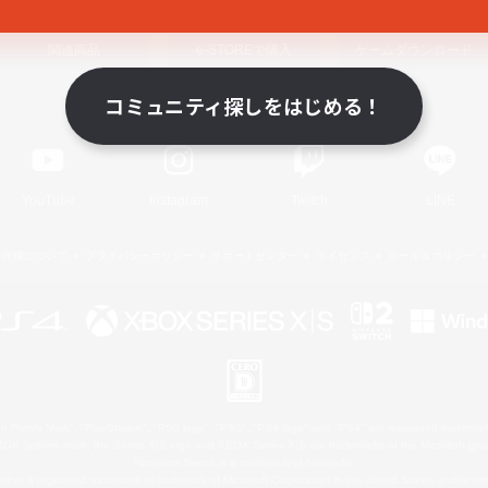
関連商品
e-STOREで購入
ゲームダウンロード
コミュニティ探しをはじめる！
Official Information
YouTube
Instagram
Twitch
LINE
著作権について
プライバシーポリシー
サポートセンター
ライセンス
ルール＆ポリシー
 Family Mark", "PlayStation", "PS5 logo", "PS5", "PS4 logo" and "PS4" are registered trademark
XBOX Sphere mark, the Series X|S logo and XBOX Series X|S are trademarks of the Microsoft gro
Nintendo Switch is a trademark of Nintendo.
ither a registered trademark or trademark of Microsoft Corporation in the United States and/or oth