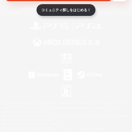
ライセンス
ルール＆ポリシー
利用者情報の外部送信について
コミュニティ探しをはじめる！
©2026 Sony Interactive Entertainment LLC."PlayStation Family Mark", "PlayStation", "PS5
logo", "PS5", "PS4 logo" and "PS4" are registered trademarks or trademarks of Sony
Interactive Entertainment Inc.
Microsoft, the XBOX Sphere mark, the Series X|S logo and XBOX Series X|S are trademarks
of the Microsoft group of companies.
Nintendo Switch is a trademark of Nintendo.
Windows is either a registered trademark or trademark of Microsoft Corporation in the United