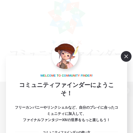
W
E
L
C
O
M
E
T
O
C
O
M
M
U
N
I
T
Y
F
I
N
D
E
R
!
コミュニティファインダーにようこ
そ！
パソコン版へ
フリーカンパニーやリンクシェルなど、自分のプレイに合ったコ
ミュニティに加入して、
ファイナルファンタジーXIVの世界をもっと楽しもう！
関連商品
e-STOREで購入
コミュニティファインダーの使い方