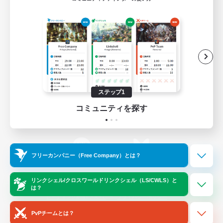
ゲームダウンロード
Official Information
/
X
News
YouTube
ステップ1
コミュニティを探す
Instagram
Twitch
フリーカンパニー（Free Company）とは？
LINE
Bluesky
リンクシェル/クロスワールドリンクシェル（LS/CWLS）と
は？
レーティング制度について
プライバシーポリシー
著作権について
サポートセンター
PvPチームとは？