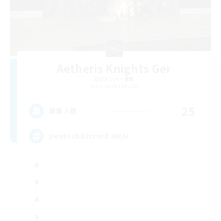
Aetheris Knights Ger
追加メンバー募集
Cerberus [Chaos]
25
募集人数
Deutsch Discord aktiv