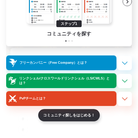
ステップ1
コミュニティを探す
Red-Game
フリーカンパニー（Free Company）とは？
追加メンバー募集
Chaos
リンクシェル/クロスワールドリンクシェル（LS/CWLS）と
64
は？
募集人数
PvPチームとは？
A ton rythme
コミュニティ探しをはじめる！