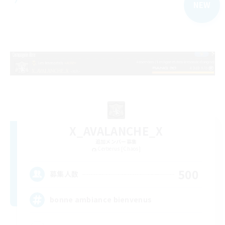
NEW
X_AVALANCHE_X
追加メンバー募集
Cerberus [Chaos]
500
募集人数
bonne ambiance bienvenus