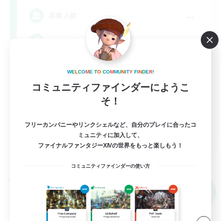
--
募集人数
Synced & MIL Content
W
E
L
C
O
M
E
T
O
C
O
M
M
U
N
I
T
Y
F
I
N
D
E
R
!
コミュニティファインダーにようこ
そ！
フリーカンパニーやリンクシェルなど、自分のプレイに合ったコ
EN
ミュニティに加入して、
ファイナルファンタジーXIVの世界をもっと楽しもう！
詳細を見る
募集期間: 2026/09/03 まで
コミュニティファインダーの使い方
クロスワールドリンクシェル
NEW