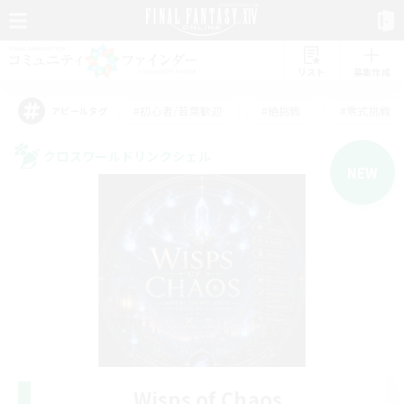
リスト
募集作成
#初心者/若葉歓迎
#絶挑戦
#零式挑戦
アピールタグ
クロスワールドリンクシェル
NEW
Wisps of Chaos