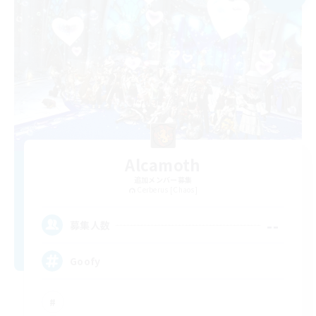
Alcamoth
追加メンバー募集
Cerberus [Chaos]
--
募集人数
Goofy