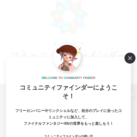
W
E
L
C
O
M
E
T
O
C
O
M
M
U
N
I
T
Y
F
I
N
D
E
R
!
コミュニティファインダーにようこ
そ！
パソコン版へ
フリーカンパニーやリンクシェルなど、自分のプレイに合ったコ
ミュニティに加入して、
ファイナルファンタジーXIVの世界をもっと楽しもう！
関連商品
e-STOREで購入
コミュニティファインダーの使い方