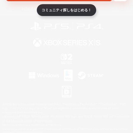
ライセンス
ルール＆ポリシー
利用者情報の外部送信について
コミュニティ探しをはじめる！
©2026 Sony Interactive Entertainment LLC."PlayStation Family Mark", "PlayStation", "PS5
logo", "PS5", "PS4 logo" and "PS4" are registered trademarks or trademarks of Sony
Interactive Entertainment Inc.
Microsoft, the XBOX Sphere mark, the Series X|S logo and XBOX Series X|S are trademarks
of the Microsoft group of companies.
Nintendo Switch is a trademark of Nintendo.
Windows is either a registered trademark or trademark of Microsoft Corporation in the United