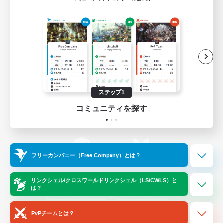
ゲームダウンロード
Official Information
/
X
News
YouTube
ステップ1
コミュニティを探す
Instagram
Twitch
フリーカンパニー（Free Company）とは？
LINE
Bluesky
リンクシェル/クロスワールドリンクシェル（LS/CWLS）と
は？
レーティング制度について
プライバシーポリシー
著作権について
サポートセンター
PvPチームとは？