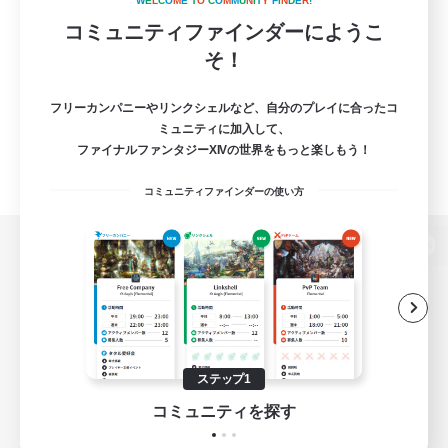
W
E
L
C
O
M
E
T
O
C
O
M
M
U
N
I
T
Y
F
I
N
D
E
R
!
コミュニティファインダーにようこ
そ！
フリーカンパニーやリンクシェルなど、自分のプレイに合ったコ
ミュニティに加入して、
ファイナルファンタジーXIVの世界をもっと楽しもう！
コミュニティファインダーの使い方
パソコン版へ
関連商品
e-STOREで購入
ステップ1
ゲームダウンロード
コミュニティを探す