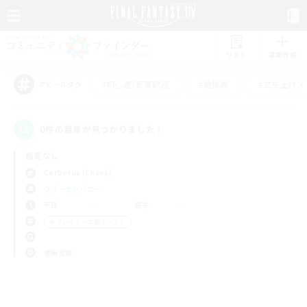
リスト
募集作成
#初心者/若葉歓迎
#絶挑戦
#立ち上げメ
アピールタグ
0件の募集が見つかりました！
指定なし
Cerberus (Chaos)
フリーカンパニー
平日
週末
＃プレイヤー主催イベント
使用言語