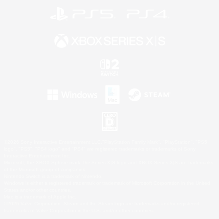
©2026 Sony Interactive Entertainment LLC."PlayStation Family Mark", "PlayStation", "PS5
logo", "PS5", "PS4 logo" and "PS4" are registered trademarks or trademarks of Sony
Interactive Entertainment Inc.
Microsoft, the XBOX Sphere mark, the Series X|S logo and XBOX Series X|S are trademarks
of the Microsoft group of companies.
Nintendo Switch is a trademark of Nintendo.
Windows is either a registered trademark or trademark of Microsoft Corporation in the United
States and/or other countries.
Mac is a trademark of Apple Inc.
©2026 Valve Corporation. Steam and the Steam logo are trademarks and/or registered
trademarks of Valve Corporation in the U.S. and/or other countries.