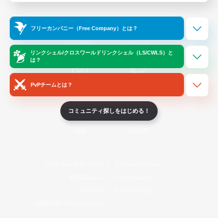
Official Information
フリーカンパニー（Free Company）とは？
/
X
News
YouTube
リンクシェル/クロスワールドリンクシェル（LS/CWLS）と
は？
PvPチームとは？
Instagram
Twitch
コミュニティ探しをはじめる！
LINE
Bluesky
レーティング制度について
プライバシーポリシー
著作権について
サポートセンター
ライセンス
ルール＆ポリシー
利用者情報の外部送信について