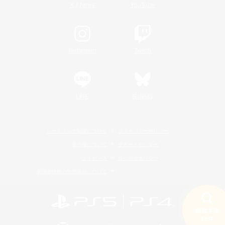
/
X
News
YouTube
Instagram
Twitch
LINE
Bluesky
レーティング制度について
プライバシーポリシー
著作権について
サポートセンター
ライセンス
ルール＆ポリシー
利用者情報の外部送信について
検索する
19件