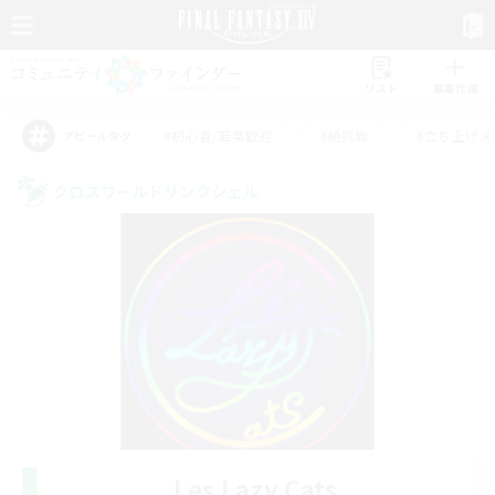
リスト
募集作成
#初心者/若葉歓迎
#絶挑戦
#立ち上げメ
アピールタグ
クロスワールドリンクシェル
Les Lazy Cats