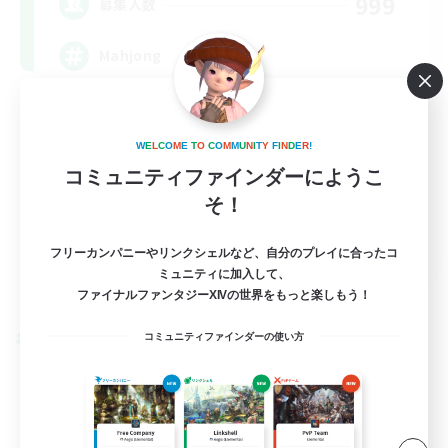
999
募集人数
Mahjong
W
E
L
C
O
M
E
T
O
C
O
M
M
U
N
I
T
Y
F
I
N
D
E
R
!
コミュニティファインダーにようこ
そ！
EN
フリーカンパニーやリンクシェルなど、自分のプレイに合ったコ
ミュニティに加入して、
詳細を見る
募集期間: 2026/09/02 まで
ファイナルファンタジーXIVの世界をもっと楽しもう！
コミュニティファインダーの使い方
クロスワールドリンクシェル