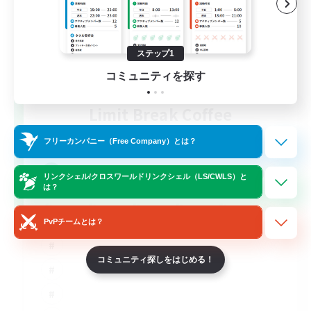
ステップ1
コミュニティを探す
Limit Break Coffee
追加メンバー募集
Chaos
フリーカンパニー（Free Company）とは？
999
募集人数
リンクシェル/クロスワールドリンクシェル（LS/CWLS）と
は？
PvPチームとは？
コミュニティ探しをはじめる！