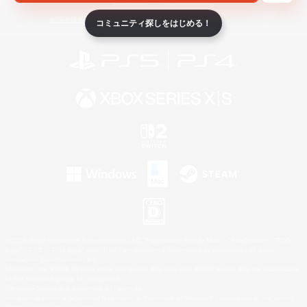
ライセンス
ルール＆ポリシー
利用者情報の外部送信について
コミュニティ探しをはじめる！
©2026 Sony Interactive Entertainment LLC."PlayStation Family Mark", "PlayStation", "PS5
logo", "PS5", "PS4 logo" and "PS4" are registered trademarks or trademarks of Sony
Interactive Entertainment Inc.
Microsoft, the XBOX Sphere mark, the Series X|S logo and XBOX Series X|S are trademarks
of the Microsoft group of companies.
Nintendo Switch is a trademark of Nintendo.
Windows is either a registered trademark or trademark of Microsoft Corporation in the United