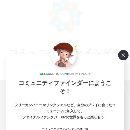
W
E
L
C
O
M
E
T
O
C
O
M
M
U
N
I
T
Y
F
I
N
D
E
R
!
コミュニティファインダーにようこ
そ！
パソコン版へ
フリーカンパニーやリンクシェルなど、自分のプレイに合ったコ
ミュニティに加入して、
ファイナルファンタジーXIVの世界をもっと楽しもう！
関連商品
e-STOREで購入
コミュニティファインダーの使い方