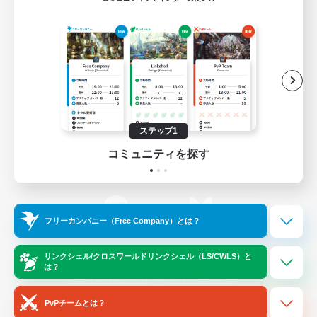
ゲームダウンロード
Official Information
/
X
News
YouTube
ステップ1
コミュニティを探す
Instagram
Twitch
フリーカンパニー（Free Company）とは？
LINE
Bluesky
リンクシェル/クロスワールドリンクシェル（LS/CWLS）と
は？
レーティング制度について
プライバシーポリシー
著作権について
サポートセンター
PvPチームとは？