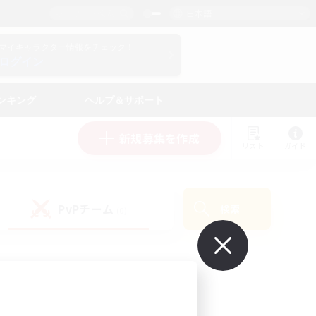
日本語
マイキャラクター情報をチェック！
ログイン
ンキング
ヘルプ＆サポート
新規募集を作成
リスト
ガイド
PvPチーム
検索
(0)
で