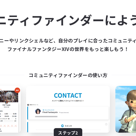
ュニティメンバーを集め
ニティファインダーによ
ティファインダーは、一緒に冒険する仲間を募集することが
た仲間を集めて、ファイナルファンタジーXIVの世界をもっ
ニーやリンクシェルなど、自分のプレイに合ったコミュニテ
ファイナルファンタジーXIVの世界をもっと楽しもう！
新規募集を作成する
コミュニティファインダーの使い方
ステップ2