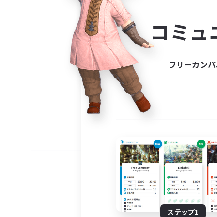
コミ
コミュ
コミュニ
自分に合っ
フリーカンパ
ステップ1