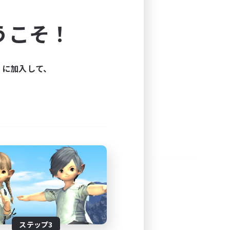
よう！
うこそ！
できます。
と楽しもう！
ィに加入して、
ステップ3