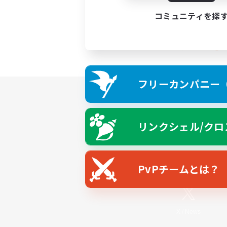
コミュニティを探
フリーカンパニー（F
リンクシェル/クロ
PvPチームとは？
X
/
News