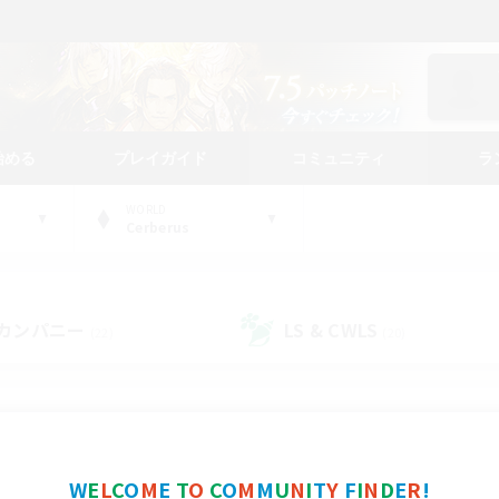
始める
プレイガイド
コミュニティ
ラ
WORLD
Cerberus
カンパニー
LS & CWLS
(22)
(20)
コミュニティファインダー
W
E
L
C
O
M
E
T
O
C
O
M
M
U
N
I
T
Y
F
I
N
D
E
R
!