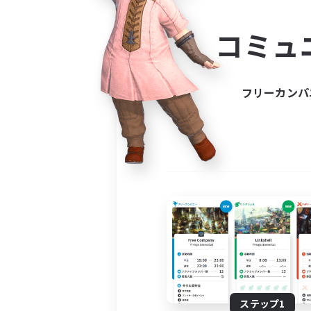
コミ
コミュ
コミュニ
自分に合っ
フリーカンパ
ステップ1