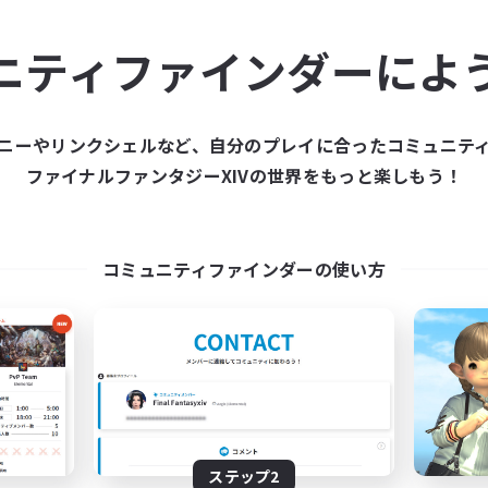
ュニティメンバーを集め
ニティファインダーによ
ティファインダーは、一緒に冒険する仲間を募集することが
た仲間を集めて、ファイナルファンタジーXIVの世界をもっ
ニーやリンクシェルなど、自分のプレイに合ったコミュニテ
ファイナルファンタジーXIVの世界をもっと楽しもう！
新規募集を作成する
コミュニティファインダーの使い方
ステップ2