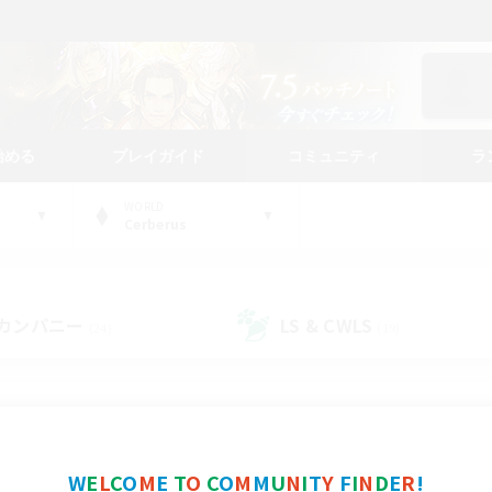
始める
プレイガイド
コミュニティ
ラ
WORLD
Cerberus
カンパニー
LS & CWLS
(24)
(19)
コミュニティファインダー
W
E
L
C
O
M
E
T
O
C
O
M
M
U
N
I
T
Y
F
I
N
D
E
R
!