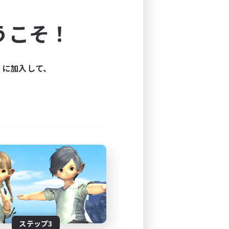
よう！
うこそ！
できます。
と楽しもう！
ィに加入して、
ステップ3