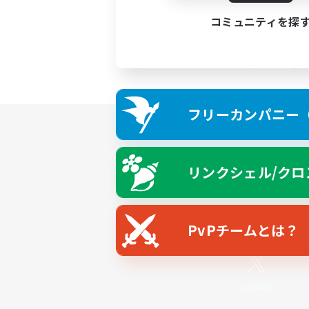
コミュニティを探
フリーカンパニー（F
リンクシェル/クロ
PvPチームとは？
X
/
News