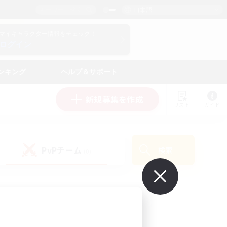
日本語
マイキャラクター情報をチェック！
ログイン
ンキング
ヘルプ＆サポート
新規募集を作成
リスト
ガイド
PvPチーム
検索
(0)
で