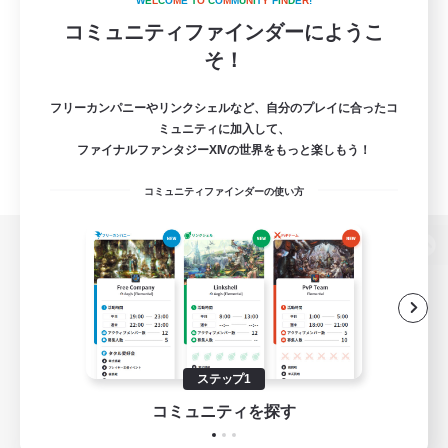
W
E
L
C
O
M
E
T
O
C
O
M
M
U
N
I
T
Y
F
I
N
D
E
R
!
コミュニティファインダーにようこ
そ！
フリーカンパニーやリンクシェルなど、自分のプレイに合ったコ
ミュニティに加入して、
ファイナルファンタジーXIVの世界をもっと楽しもう！
コミュニティファインダーの使い方
パソコン版へ
関連商品
e-STOREで購入
ステップ1
ゲームダウンロード
コミュニティを探す