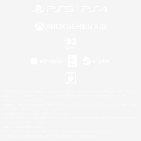
©2026 Sony Interactive Entertainment LLC."PlayStation Family Mark", "PlayStation", "PS5
logo", "PS5", "PS4 logo" and "PS4" are registered trademarks or trademarks of Sony
Interactive Entertainment Inc.
Microsoft, the XBOX Sphere mark, the Series X|S logo and XBOX Series X|S are trademarks
of the Microsoft group of companies.
Nintendo Switch is a trademark of Nintendo.
Windows is either a registered trademark or trademark of Microsoft Corporation in the United
States and/or other countries.
Mac is a trademark of Apple Inc.
©2026 Valve Corporation. Steam and the Steam logo are trademarks and/or registered
trademarks of Valve Corporation in the U.S. and/or other countries.