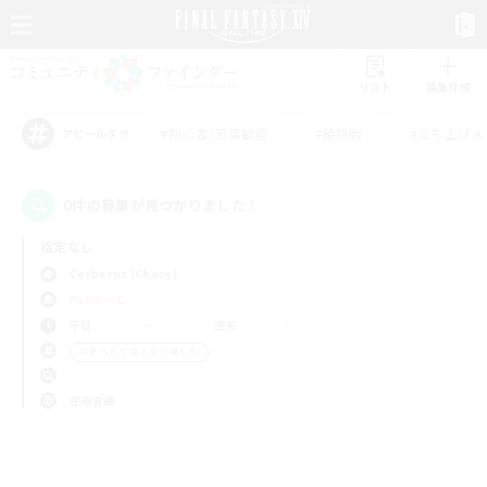
リスト
募集作成
#初心者/若葉歓迎
#絶挑戦
#立ち上げメ
アピールタグ
0件の募集が見つかりました！
指定なし
Cerberus (Chaos)
PvPチーム
平日
週末
＃まったりゆっくり楽しむ
使用言語