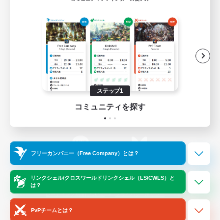
ゲームダウンロード
Official Information
/
X
News
YouTube
ステップ1
コミュニティを探す
Instagram
Twitch
フリーカンパニー（Free Company）とは？
LINE
Bluesky
リンクシェル/クロスワールドリンクシェル（LS/CWLS）と
は？
レーティング制度について
プライバシーポリシー
著作権について
サポートセンター
PvPチームとは？