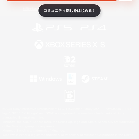
ライセンス
ルール＆ポリシー
利用者情報の外部送信について
コミュニティ探しをはじめる！
©2026 Sony Interactive Entertainment LLC."PlayStation Family Mark", "PlayStation", "PS5
logo", "PS5", "PS4 logo" and "PS4" are registered trademarks or trademarks of Sony
Interactive Entertainment Inc.
Microsoft, the XBOX Sphere mark, the Series X|S logo and XBOX Series X|S are trademarks
of the Microsoft group of companies.
Nintendo Switch is a trademark of Nintendo.
Windows is either a registered trademark or trademark of Microsoft Corporation in the United