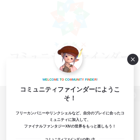
W
E
L
C
O
M
E
T
O
C
O
M
M
U
N
I
T
Y
F
I
N
D
E
R
!
コミュニティファインダーにようこ
そ！
パソコン版へ
フリーカンパニーやリンクシェルなど、自分のプレイに合ったコ
ミュニティに加入して、
ファイナルファンタジーXIVの世界をもっと楽しもう！
関連商品
e-STOREで購入
コミュニティファインダーの使い方