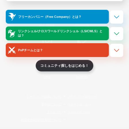
Official Information
フリーカンパニー（Free Company）とは？
/
X
News
YouTube
リンクシェル/クロスワールドリンクシェル（LS/CWLS）と
は？
PvPチームとは？
Instagram
Twitch
コミュニティ探しをはじめる！
LINE
Bluesky
レーティング制度について
プライバシーポリシー
著作権について
サポートセンター
ライセンス
ルール＆ポリシー
利用者情報の外部送信について