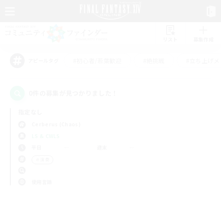
リスト
募集作成
#初心者/若葉歓迎
#絶挑戦
#立ち上げメ
アピールタグ
0件の募集が見つかりました！
指定なし
Cerberus (Chaos)
LS & CWLS
平日
週末
＃演奏
使用言語