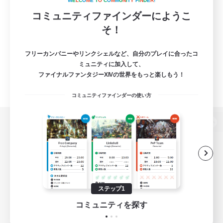
W
E
L
C
O
M
E
T
O
C
O
M
M
U
N
I
T
Y
F
I
N
D
E
R
!
コミュニティファインダーにようこ
そ！
フリーカンパニーやリンクシェルなど、自分のプレイに合ったコ
ミュニティに加入して、
ファイナルファンタジーXIVの世界をもっと楽しもう！
コミュニティファインダーの使い方
パソコン版へ
関連商品
e-STOREで購入
ステップ1
ゲームダウンロード
コミュニティを探す