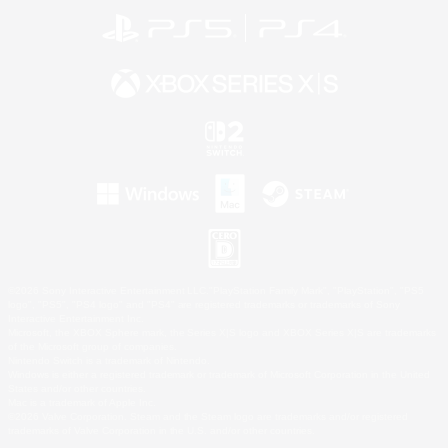
©2026 Sony Interactive Entertainment LLC."PlayStation Family Mark", "PlayStation", "PS5
logo", "PS5", "PS4 logo" and "PS4" are registered trademarks or trademarks of Sony
Interactive Entertainment Inc.
Microsoft, the XBOX Sphere mark, the Series X|S logo and XBOX Series X|S are trademarks
of the Microsoft group of companies.
Nintendo Switch is a trademark of Nintendo.
Windows is either a registered trademark or trademark of Microsoft Corporation in the United
States and/or other countries.
Mac is a trademark of Apple Inc.
©2026 Valve Corporation. Steam and the Steam logo are trademarks and/or registered
trademarks of Valve Corporation in the U.S. and/or other countries.