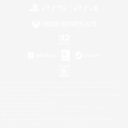
©2026 Sony Interactive Entertainment LLC."PlayStation Family Mark", "PlayStation", "PS5
logo", "PS5", "PS4 logo" and "PS4" are registered trademarks or trademarks of Sony
Interactive Entertainment Inc.
Microsoft, the XBOX Sphere mark, the Series X|S logo and XBOX Series X|S are trademarks
of the Microsoft group of companies.
Nintendo Switch is a trademark of Nintendo.
Windows is either a registered trademark or trademark of Microsoft Corporation in the United
States and/or other countries.
Mac is a trademark of Apple Inc.
©2026 Valve Corporation. Steam and the Steam logo are trademarks and/or registered
trademarks of Valve Corporation in the U.S. and/or other countries.