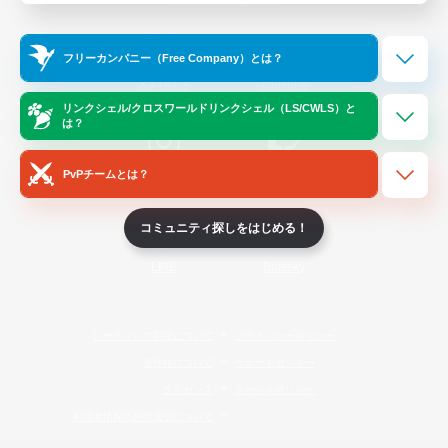
Official Information
フリーカンパニー（Free Company）とは？
/
X
News
YouTube
リンクシェル/クロスワールドリンクシェル（LS/CWLS）と
は？
PvPチームとは？
Instagram
Twitch
コミュニティ探しをはじめる！
LINE
Bluesky
レーティング制度について
プライバシーポリシー
著作権について
サポートセンター
ライセンス
ルール＆ポリシー
利用者情報の外部送信について