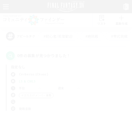
リスト
募集作成
#初心者/若葉歓迎
#絶挑戦
#零式挑戦
アピールタグ
0件の募集が見つかりました！
指定なし
Cerberus (Chaos)
LS & CWLS
平日
週末
＃立ち上げメンバー募集
使用言語