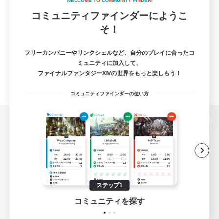
W
E
L
C
O
M
E
T
O
C
O
M
M
U
N
I
T
Y
F
I
N
D
E
R
!
コミュニティファインダーにようこ
そ！
フリーカンパニーやリンクシェルなど、自分のプレイに合ったコ
ミュニティに加入して、
ファイナルファンタジーXIVの世界をもっと楽しもう！
コミュニティファインダーの使い方
パソコン版へ
関連商品
e-STOREで購入
ステップ1
ゲームダウンロード
コミュニティを探す