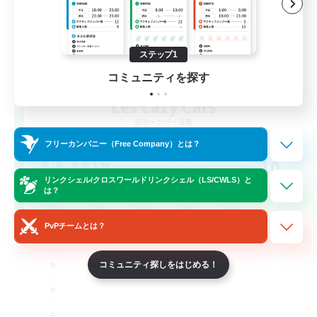
ステップ1
コミュニティを探す
Les Lazy Cats
追加メンバー募集
Chaos
フリーカンパニー（Free Company）とは？
10
募集人数
リンクシェル/クロスワールドリンクシェル（LS/CWLS）と
は？
PvPチームとは？
コミュニティ探しをはじめる！