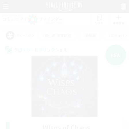
リスト
募集作成
#初心者/若葉歓迎
#絶挑戦
#立ち上げメ
アピールタグ
クロスワールドリンクシェル
NEW
Wisps of Chaos