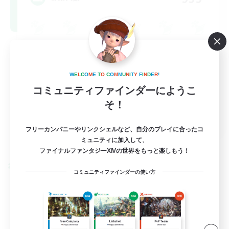
W
E
L
C
O
M
E
T
O
C
O
M
M
U
N
I
T
Y
F
I
N
D
E
R
!
コミュニティファインダーにようこ
そ！
FR
フリーカンパニーやリンクシェルなど、自分のプレイに合ったコ
詳細を見る
ミュニティに加入して、
募集期間: 2026/08/31 まで
ファイナルファンタジーXIVの世界をもっと楽しもう！
クロスワールドリンクシェル
コミュニティファインダーの使い方