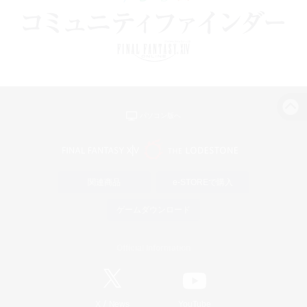
パソコン版へ
関連商品
e-STOREで購入
ゲームダウンロード
Official Information
/
X
News
YouTube